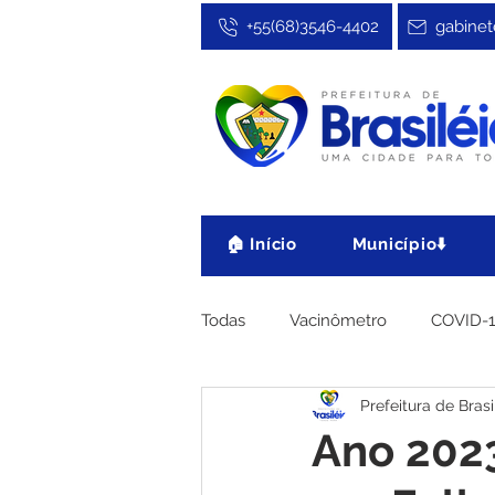
+55(68)3546-4402
gabinet
🏠 Início
Município⬇️
Todas
Vacinômetro
COVID-
Prefeitura de Brasi
Cultura, Festa e Esporte
No
Ano 2023