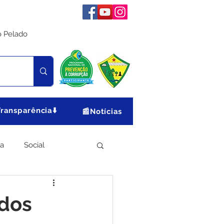
o Pelado
Transparência⬇️
📰Notícias
ia
Social
Meio Ambiente
odos