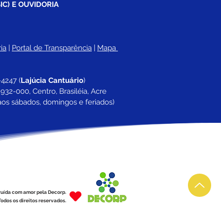
IC) E OUVIDORIA
ia
 |
Portal de Transparência
 | 
Mapa 
-4247 
(
Lajúcia Cantuário
)
932-000, Centro, Brasiléia, Acre
aos sábados, domingos e feriados)
ruída com amor pela Decorp.
odos os direitos reservados.