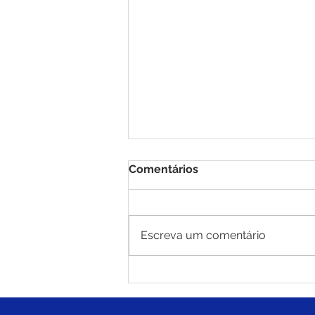
Comentários
Escreva um comentário
Brasiléia celebra 116 anos
com alvorada festiva e
programação especial para