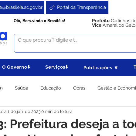
e@brasileia.ac.gov.br
Portal da Transparência
Prefeito
Carlinhos d
Olá, Bem-vindo a Brasiléia!
Vice
Amaral do Gelo
O Governo⬇️
Serviços⬇️
Publicações 🔽
19
Saúde
Educação
Obras
Gestão e Econom
léia
1 de jan. de 2023
0 min de leitura
 Gabinete
Agricultura e Produção
Direitos e Cidadania
: Prefeitura deseja a t