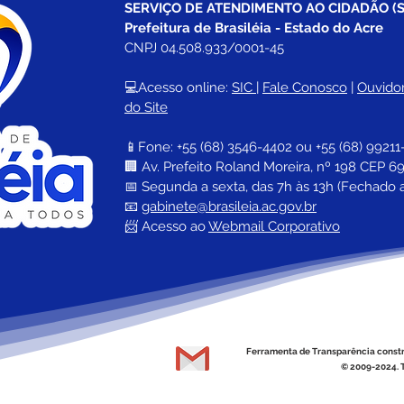
aos 116 anos do município
SERVIÇO DE ATENDIMENTO AO CIDADÃO (S
Prefeitura de Brasiléia - Estado do Acre
CNPJ 04.508.933/0001-45
💻Acesso online: 
SIC 
| 
Fale Conosco
 | 
Ouvidor
do Site
📱Fone: +55 (68) 
3546-4402 ou +55 (68) 99211
🏢 
Av. Prefeito Roland Moreira, nº 198 CEP 69
📅 Segunda a sexta, das 7h às 13h (Fechado 
📧 
gabinete@brasileia.ac.gov.br
📨 Acesso ao 
Webmail Corporativo
Ferramenta de Transparência const
© 2009-2024. T