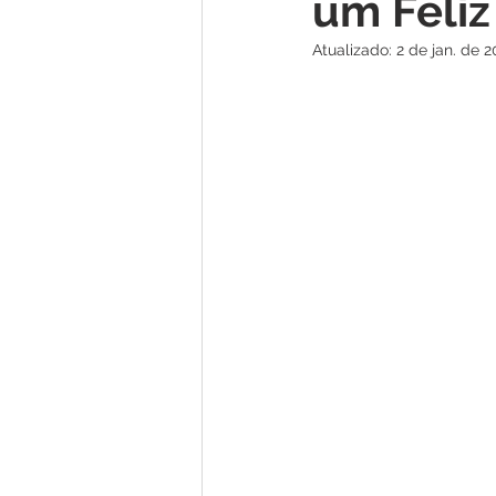
um Feliz
Institucional e Governo
Lic
Atualizado:
2 de jan. de 2
Convênios e Parcerias
Nota
Alagação e Enchente
Comu
Homenagem e Agradecimento