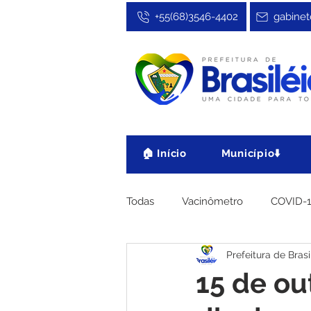
+55(68)3546-4402
gabinet
🏠 Início
Município⬇️
Todas
Vacinômetro
COVID-
Prefeitura de Brasi
Cultura, Festa e Esporte
No
15 de ou