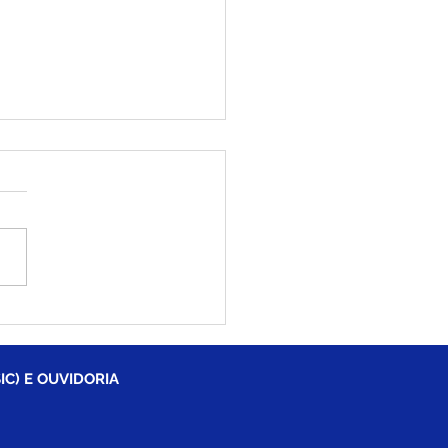
eitura de Brasiléia
iza desfile cívico e
tar em comemoração
116 anos do município
IC) E OUVIDORIA