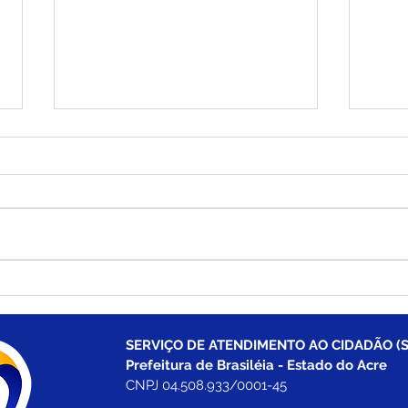
Brasiléia celebra 116 anos
Pref
com alvorada festiva e
real
programação especial para
mili
a população
aos 
SERVIÇO DE ATENDIMENTO AO CIDADÃO (S
Prefeitura de Brasiléia - Estado do Acre
CNPJ 04.508.933/0001-45