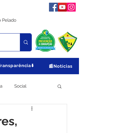
o Pelado
Transparência⬇️
📰Notícias
ia
Social
Meio Ambiente
res,