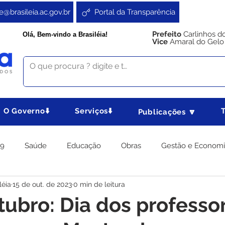
e@brasileia.ac.gov.br
Portal da Transparência
Prefeito
Carlinhos d
Olá, Bem-vindo a Brasiléia!
Vice
Amaral do Gelo
O Governo⬇️
Serviços⬇️
Publicações 🔽
19
Saúde
Educação
Obras
Gestão e Econom
léia
15 de out. de 2023
0 min de leitura
 Gabinete
Agricultura e Produção
Direitos e Cidadania
tubro: Dia dos professo