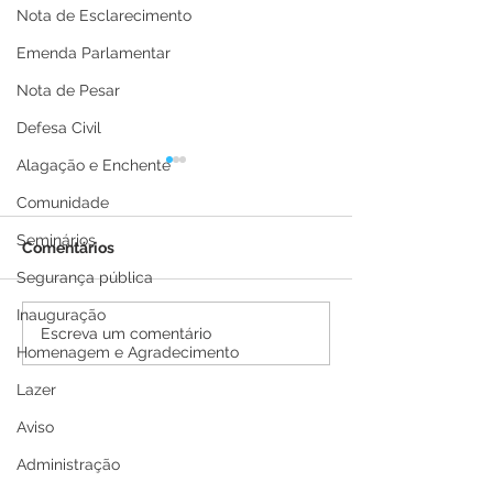
Nota de Esclarecimento
Emenda Parlamentar
Nota de Pesar
Defesa Civil
Alagação e Enchente
Comunidade
Seminários
Comentários
Segurança pública
Inauguração
Prefeitura de Brasiléia
Parabéns, Brasil
Escreva um comentário
Homenagem e Agradecimento
realiza desfile cívico e
pelos seus 115 
militar em
Lazer
comemoração aos 116
anos do município
Aviso
Administração