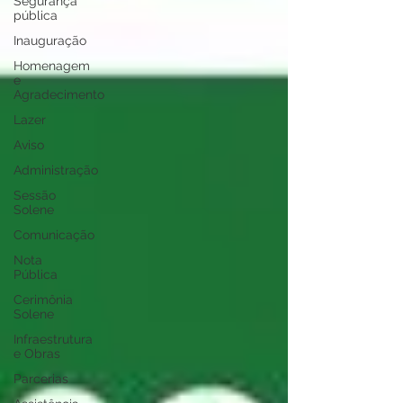
Segurança
pública
Inauguração
Homenagem
e
Agradecimento
Lazer
Aviso
Administração
Sessão
Solene
Comunicação
Nota
Pública
Cerimônia
Solene
Infraestrutura
e Obras
Parcerias