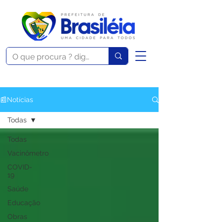
📰Notícias
Todas
Todas
Vacinômetro
COVID-
19
Saúde
Educação
Obras