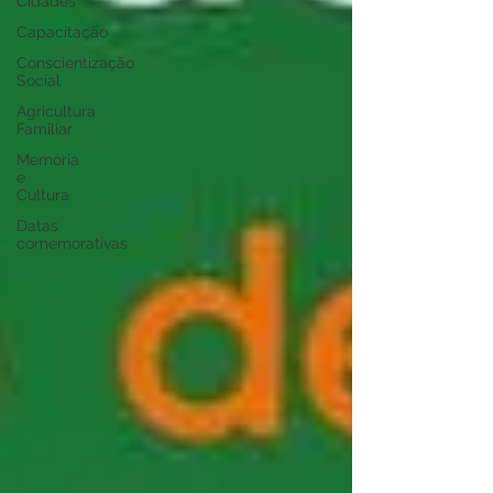
Cidades
Capacitação
Conscientização
Social
Agricultura
Familiar
Memória
e
Cultura
Datas
comemorativas