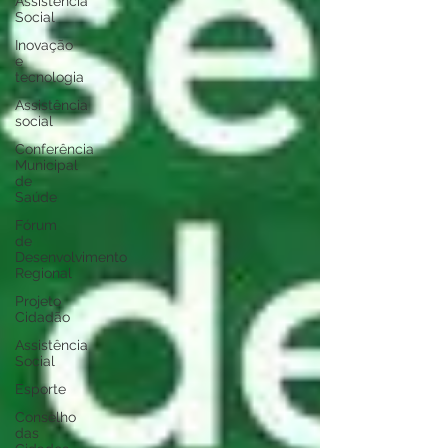
Assistência
Social
Inovação
e
tecnologia
Assistência
social
Conferência
Municipal
de
Saúde
Fórum
de
Desenvolvimento
Regional
Projeto
Cidadão
Assistência
Social
Esporte
Conselho
das