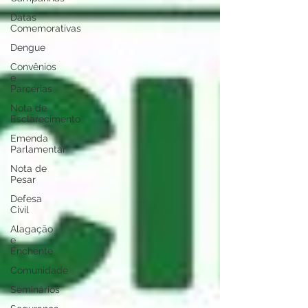
Datas
Comemorativas
Dengue
Convênios
e
Parcerias
Nota de
Esclarecimento
Emenda
Parlamentar
Nota de
Pesar
Defesa
Civil
Alagação
e
Enchente
Comunidade
Seminários