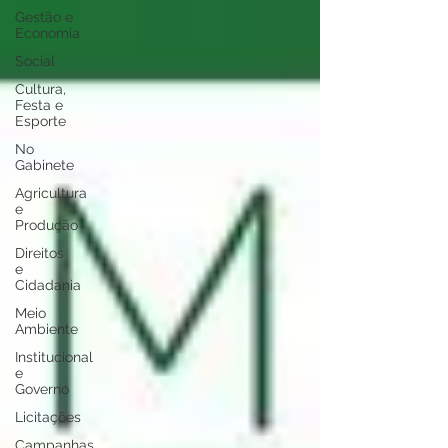
Gestão e
Economia
Social
Cultura,
Festa e
Esporte
No
Gabinete
Agricultura
e
Produção
Direitos
e
Cidadania
Meio
Ambiente
Institucional
e
Governo
Licitações
Campanhas