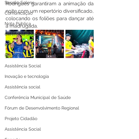
Sessão Solene
Rodrigues garantiram a animação da 
noite com um repertório diversificado, 
Comunicação
colocando os foliões para dançar até 
Nota Pública
à madrugada.
Cerimônia Solene
Infraestrutura e Obras
Parcerias
Assistência Social
Inovação e tecnologia
Assistência social
Conferência Municipal de Saúde
Fórum de Desenvolvimento Regional
Projeto Cidadão
Assistência Social