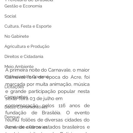
Gestão e Economia
Social
Cultura, Festa e Esporte
No Gabinete
Agricultura e Produção
Direitos e Cidadania
Meio Ambiente
A primeira noite do Carnavale, o maior 
Institucional e Governo
Carnaval fora de época do Acre, foi 
marcada por muita animação, música 
Licitações
e grande participação popular nesta 
Campanhas
sexta-feira 03 de julho em
comemoração pelos 116 anos de 
Datas Comemorativas
fundação de Brasiléia. O evento 
Dengue
reuniu foliões de diversas cidades do 
Acre, de outros estados brasileiros e 
Convênios e Parcerias