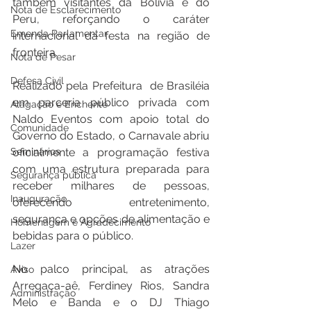
também visitantes da Bolívia e do 
Nota de Esclarecimento
Peru, reforçando o caráter 
Emenda Parlamentar
internacional da festa na região de 
fronteira.
Nota de Pesar
Defesa Civil
Realizado pela Prefeitura  de Brasiléia 
em parceria público privada com 
Alagação e Enchente
Naldo Eventos com apoio total do 
Comunidade
Governo do Estado, o Carnavale abriu 
Seminários
oficialmente a programação festiva 
com uma estrutura preparada para 
Segurança pública
receber milhares de pessoas, 
Inauguração
oferecendo entretenimento, 
segurança e opções de alimentação e 
Homenagem e Agradecimento
bebidas para o público.
Lazer
No palco principal, as atrações 
Aviso
Arregaça-aê, Ferdiney Rios, Sandra 
Administração
Melo e Banda e o DJ Thiago 