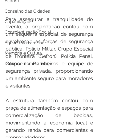
Esporte
Conselho das Cidades
Para assegurar a tranquilidade do 
Capacitação
evento, a organização contou com 
Conscientização Social
um esquema especial de segurança 
envolvendo as forças de segurança 
Agricultura Familiar
pública, Polícia Militar, Grupo Especial 
Memória e Cultura
de Fronteira (Gefron), Polícia Penal, 
Corpo de Bombeiros e equipe de 
Datas comemorativas
segurança privada, proporcionando 
um ambiente seguro para moradores 
e visitantes.
A estrutura também contou com 
praça de alimentação e espaços para 
comercialização de bebidas, 
movimentando a economia local e 
gerando renda para comerciantes e 
empreendedores.