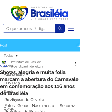
Post
Todas
Prefeitura de Brasiléia
Todas
6 de jul.
2 min de leitura
Shows, alegria e muita folia
Vacinômetro
marcam a abertura do Carnavale
COVID-19
em comemoração aos 116 anos
Saúde
de Brasiléia
Por Fernando Oliveira 
Educação
Fotos: Genoci Nascimento - Secom/ 
Obras
Prefeitura de Brasiléia 