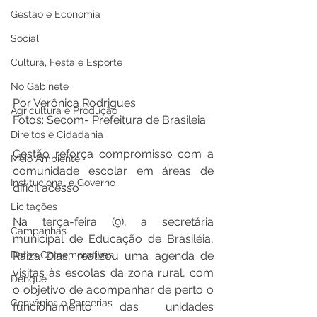
Gestão e Economia
Social
Cultura, Festa e Esporte
No Gabinete
Por Verônica Rodrigues 
Agricultura e Produção
Fotos: Secom- Prefeitura de Brasileia
Direitos e Cidadania
Gestão reforça compromisso com a 
Meio Ambiente
comunidade escolar em áreas de 
Institucional e Governo
difícil acesso
Licitações
Na terça-feira (9), a secretária 
Campanhas
municipal de Educação de Brasiléia, 
Datas Comemorativas
Raiza Dias, realizou uma agenda de 
visitas às escolas da zona rural, com 
Dengue
o objetivo de acompanhar de perto o 
Convênios e Parcerias
funcionamento das unidades 