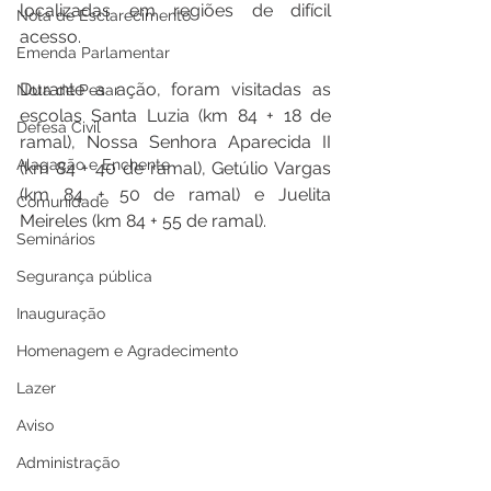
localizadas em regiões de difícil 
Nota de Esclarecimento
acesso.
Emenda Parlamentar
Durante a ação, foram visitadas as 
Nota de Pesar
escolas Santa Luzia (km 84 + 18 de 
Defesa Civil
ramal), Nossa Senhora Aparecida II 
Alagação e Enchente
(km 84 + 40 de ramal), Getúlio Vargas 
(km 84 + 50 de ramal) e Juelita 
Comunidade
Meireles (km 84 + 55 de ramal).
Seminários
Segurança pública
Inauguração
Homenagem e Agradecimento
Lazer
Aviso
Administração