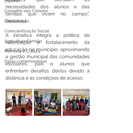
Esporte
necessidades dos alunos e das 
Conselho das Cidades
famílias que vivem no campo”, 
destacou.
Capacitação
Conscientização Social
A iniciativa integra a política de 
Agricultura Familiar
valorização e fortalecimento da 
educação no município, aproximando 
Memória e Cultura
a gestão municipal das comunidades 
Datas comemorativas
escolares, pais e alunos que 
enfrentam desafios diários devido à 
distância e às condições de acesso.