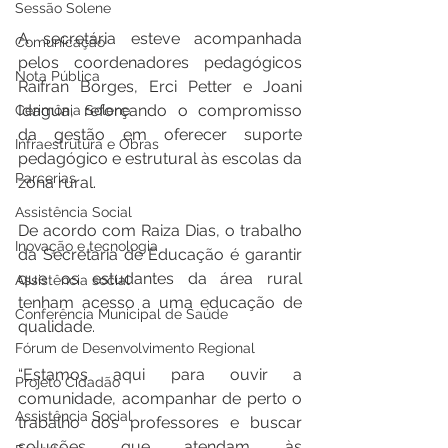
Sessão Solene
A secretária esteve acompanhada 
Comunicação
pelos coordenadores pedagógicos 
Nota Pública
Raifran Borges, Erci Petter e Joani 
Idagua, reforçando o compromisso 
Cerimônia Solene
da gestão em oferecer suporte 
Infraestrutura e Obras
pedagógico e estrutural às escolas da 
Parcerias
zona rural.
Assistência Social
De acordo com Raiza Dias, o trabalho 
Inovação e tecnologia
da Secretaria de Educação é garantir 
que os estudantes da área rural 
Assistência social
tenham acesso a uma educação de 
Conferência Municipal de Saúde
qualidade.
Fórum de Desenvolvimento Regional
“Estamos aqui para ouvir a 
Projeto Cidadão
comunidade, acompanhar de perto o 
Assistência Social
trabalho dos professores e buscar 
soluções que atendam às 