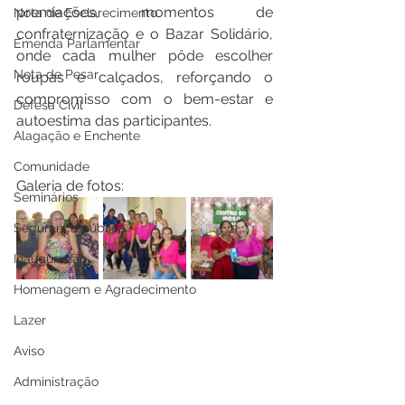
premiações, momentos de 
Nota de Esclarecimento
confraternização e o Bazar Solidário, 
Emenda Parlamentar
onde cada mulher pôde escolher 
Nota de Pesar
roupas e calçados, reforçando o 
compromisso com o bem-estar e 
Defesa Civil
autoestima das participantes.
Alagação e Enchente
Comunidade
Galeria de fotos:
Seminários
Segurança pública
Inauguração
Homenagem e Agradecimento
Lazer
Aviso
Administração