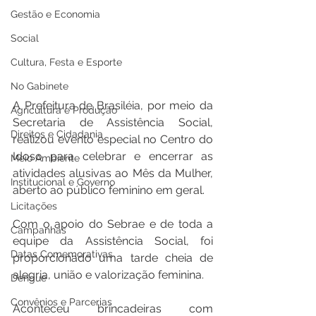
Gestão e Economia
Social
Cultura, Festa e Esporte
No Gabinete
A Prefeitura de Brasiléia, por meio da 
Agricultura e Produção
Secretaria de Assistência Social, 
Direitos e Cidadania
realizou evento especial no Centro do 
Idoso para celebrar e encerrar as 
Meio Ambiente
atividades alusivas ao Mês da Mulher, 
Institucional e Governo
aberto ao público feminino em geral.
Licitações
Com o apoio do Sebrae e de toda a 
Campanhas
equipe da Assistência Social, foi 
Datas Comemorativas
proporcionado uma tarde cheia de 
alegria, união e valorização feminina.
Dengue
Convênios e Parcerias
Aconteceu brincadeiras com 