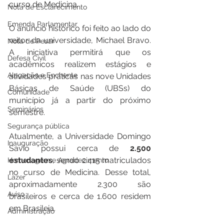
curso de Medicina.
Nota de Esclarecimento
Emenda Parlamentar
O anúncio histórico foi feito ao lado do 
reitor da universidade, Michael Bravo. 
Nota de Pesar
A iniciativa permitirá que os 
Defesa Civil
acadêmicos realizem estágios e 
Alagação e Enchente
atividades práticas nas nove Unidades 
Básicas de Saúde (UBSs) do 
Comunidade
município já a partir do próximo 
Seminários
semestre.
Segurança pública
Atualmente, a Universidade Domingo 
Inauguração
Savio possui cerca de 
2.500 
estudantes
, sendo 2.415 matriculados 
Homenagem e Agradecimento
no curso de Medicina. Desse total, 
Lazer
aproximadamente 2.300 são 
Aviso
brasileiros e cerca de 1.600 residem 
em Brasileia.
Administração