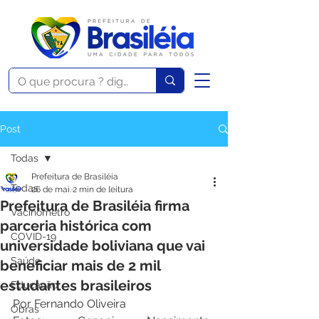
Post
Todas
Prefeitura de Brasiléia
Todas
26 de mai.
2 min de leitura
Prefeitura de Brasiléia firma
Vacinômetro
parceria histórica com
COVID-19
universidade boliviana que vai
Saúde
beneficiar mais de 2 mil
estudantes brasileiros
Educação
Por Fernando Oliveira 
Obras