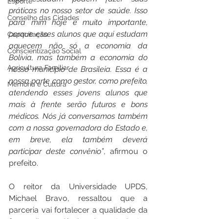
Esporte
práticas no nosso setor de saúde. Isso 
Conselho das Cidades
para mim hoje é muito importante, 
porque esses alunos que aqui estudam 
Capacitação
aquecem não só a economia da 
Conscientização Social
Bolívia, mas também a economia do 
Agricultura Familiar
nosso município de Brasileia. Essa é a 
nossa parte como gestor, como prefeito, 
Memória e Cultura
atendendo esses jovens alunos que 
mais à frente serão futuros e bons 
médicos. Nós já conversamos também 
com a nossa governadora do Estado e, 
em breve, ela também deverá 
participar deste convênio”
, afirmou o 
prefeito.
O reitor da Universidade UPDS, 
Michael Bravo, ressaltou que a 
parceria vai fortalecer a qualidade da 