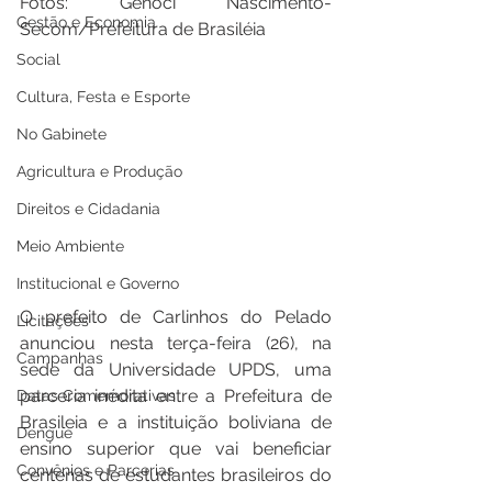
Fotos: Genoci Nascimento- 
Gestão e Economia
Secom/Prefeitura de Brasiléia
Social
Cultura, Festa e Esporte
No Gabinete
Agricultura e Produção
Direitos e Cidadania
Meio Ambiente
Institucional e Governo
O prefeito de Carlinhos do Pelado 
Licitações
anunciou nesta terça-feira (26), na 
Campanhas
sede da Universidade UPDS, uma 
parceria inédita entre a Prefeitura de 
Datas Comemorativas
Brasileia e a instituição boliviana de 
Dengue
ensino superior que vai beneficiar 
Convênios e Parcerias
centenas de estudantes brasileiros do 