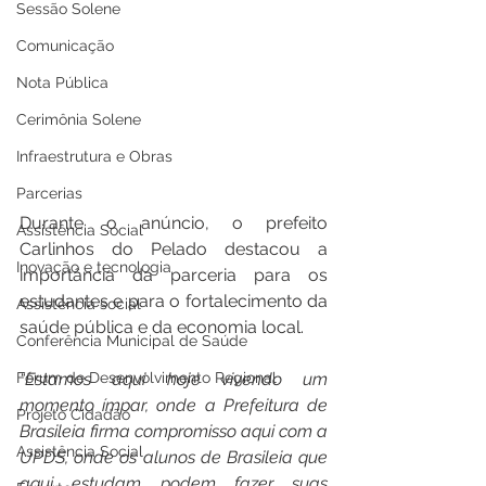
Sessão Solene
Comunicação
Nota Pública
Cerimônia Solene
Infraestrutura e Obras
Parcerias
Durante o anúncio, o prefeito 
Assistência Social
Carlinhos do Pelado destacou a 
Inovação e tecnologia
importância da parceria para os 
estudantes e para o fortalecimento da 
Assistência social
saúde pública e da economia local.
Conferência Municipal de Saúde
Fórum de Desenvolvimento Regional
“Estamos aqui hoje vivendo um 
momento ímpar, onde a Prefeitura de 
Projeto Cidadão
Brasileia firma compromisso aqui com a 
Assistência Social
UPDS, onde os alunos de Brasileia que 
aqui estudam podem fazer suas 