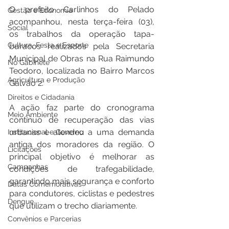
O prefeito Carlinhos do Pelado 
Gestão e Economia
acompanhou, nesta terça-feira (03), 
Social
os trabalhos da operação tapa-
Cultura, Festa e Esporte
buracos realizados pela Secretaria 
Municipal de Obras na Rua Raimundo 
No Gabinete
Teodoro, localizada no Bairro Marcos 
Agricultura e Produção
Galvão 2.
Direitos e Cidadania
A ação faz parte do cronograma 
Meio Ambiente
contínuo de recuperação das vias 
urbanas e atendeu a uma demanda 
Institucional e Governo
antiga dos moradores da região. O 
Licitações
principal objetivo é melhorar as 
Campanhas
condições de trafegabilidade, 
garantindo mais segurança e conforto 
Datas Comemorativas
para condutores, ciclistas e pedestres 
Dengue
que utilizam o trecho diariamente.
Convênios e Parcerias