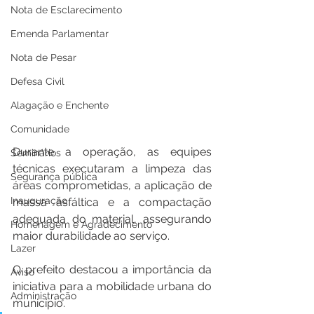
Nota de Esclarecimento
Emenda Parlamentar
Nota de Pesar
Defesa Civil
Alagação e Enchente
Comunidade
Durante a operação, as equipes 
Seminários
técnicas executaram a limpeza das 
Segurança pública
áreas comprometidas, a aplicação de 
Inauguração
massa asfáltica e a compactação 
adequada do material, assegurando 
Homenagem e Agradecimento
maior durabilidade ao serviço.
Lazer
O prefeito destacou a importância da 
Aviso
iniciativa para a mobilidade urbana do 
Administração
município.