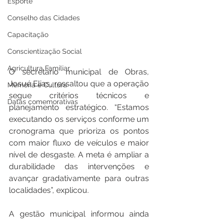
Esporte
Conselho das Cidades
Capacitação
Conscientização Social
Agricultura Familiar
O secretário municipal de Obras, 
Josué Elias, ressaltou que a operação 
Memória e Cultura
segue critérios técnicos e 
Datas comemorativas
planejamento estratégico. “Estamos 
executando os serviços conforme um 
cronograma que prioriza os pontos 
com maior fluxo de veículos e maior 
nível de desgaste. A meta é ampliar a 
durabilidade das intervenções e 
avançar gradativamente para outras 
localidades”, explicou.
A gestão municipal informou ainda 