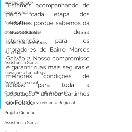
Sessão Solene
“Estamos acompanhando de 
Comunicação
perto cada etapa dos 
trabalhos porque sabemos da 
Nota Pública
necessidade dessa 
Cerimônia Solene
intervenção para os 
Infraestrutura e Obras
moradores do Bairro Marcos 
Parcerias
Galvão 2. Nosso compromisso 
Assistência Social
é garantir ruas mais seguras e 
Inovação e tecnologia
melhores condições de 
Assistência social
acesso para toda a 
população”, afirmou Carlinhos 
Conferência Municipal de Saúde
do Pelado.
Fórum de Desenvolvimento Regional
Projeto Cidadão
Assistência Social