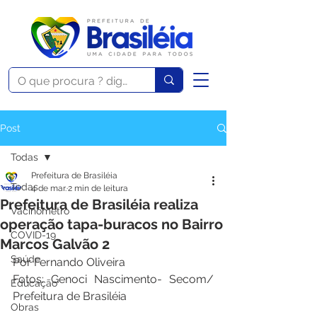
Post
Todas
Prefeitura de Brasiléia
Todas
4 de mar.
2 min de leitura
Prefeitura de Brasiléia realiza
Vacinômetro
operação tapa-buracos no Bairro
COVID-19
Marcos Galvão 2
Saúde
Por Fernando Oliveira 
Fotos: Genoci Nascimento- Secom/ 
Educação
Prefeitura de Brasiléia 
Obras