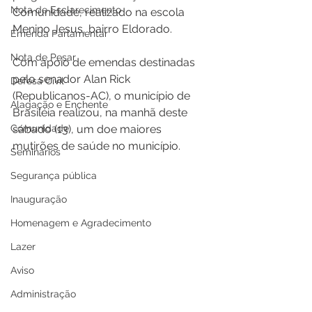
Nota de Esclarecimento
Comunidade, realizado na escola 
Menino Jesus, bairro Eldorado.
Emenda Parlamentar
Nota de Pesar
Com apoio de emendas destinadas 
pelo senador Alan Rick 
Defesa Civil
(Republicanos-AC), o município de 
Alagação e Enchente
Brasiléia realizou, na manhã deste 
Comunidade
sábado (13), um doe maiores 
mutirões de saúde no município.
Seminários
Segurança pública
Inauguração
Homenagem e Agradecimento
Lazer
Aviso
Administração