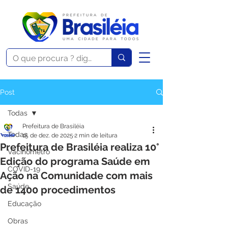
Post
Todas
Prefeitura de Brasiléia
Todas
15 de dez. de 2025
2 min de leitura
Prefeitura de Brasiléia realiza 10°
Vacinômetro
Edição do programa Saúde em
COVID-19
Ação na Comunidade com mais
Saúde
de 1400 procedimentos
Educação
Obras