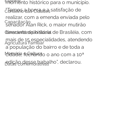
Esporte
momento histórico para o município. 
"Temos a honra e a satisfação de 
Conselho das Cidades
realizar, com a emenda enviada pelo 
Capacitação
senador Alan Rick, o maior mutirão 
itinerante da história de Brasiléia, com 
Conscientização Social
mais de 15 especialidades, atendendo 
Agricultura Familiar
a população do bairro e de toda a 
Memória e Cultura
cidade, fechando o ano com a 10ª 
edição desse trabalho”, declarou.
Datas comemorativas