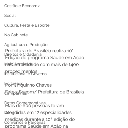
Gestão e Economia
Social
Cultura, Festa e Esporte
No Gabinete
Agricultura e Produção
Prefeitura de Brasiléia realiza 10° 
Direitos e Cidadania
Edição do programa Saúde em Ação 
Meio Ambiente
na Comunidade com mais de 1400 
procedimentos 
Institucional e Governo
Licitações
Por Chiquinho Chaves 
Fotos: Secom/ Prefeitura de Brasileia 
Campanhas
Datas Comemorativas
Mais de 600 pessoas foram 
atendidas em 12 especialidades 
Dengue
médicas durante a 10ª edição do 
Convênios e Parcerias
programa Saúde em Ação na 