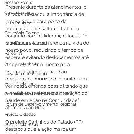
Sessão Solene
Presente durante os atendimentos, o 
Comunicação
senador destacou a importância de 
levar a saúde para perto da 
Nota Pública
população e ressaltou o trabalho 
Cerimônia Solene
conjunto com as lideranças locais. "É 
a união que faz a diferença na vida do 
Infraestrutura e Obras
nosso povo, reduzindo o tempo de 
Parcerias
espera e evitando deslocamentos até 
Assistência Social
a capital, especialmente para 
especialidades que não são 
Inovação e tecnologia
ofertadas no município. É muito bom 
Assistência social
ver nossa emenda possibilitando que 
a prefeitura realize a maior edição do 
Conferência Municipal de Saúde
Saúde em Ação na Comunidade”, 
Fórum de Desenvolvimento Regional
afirmou Alan Rick.
Projeto Cidadão
O prefeito Carlinhos do Pelado (PP) 
Assistência Social
destacou que a ação marca um 