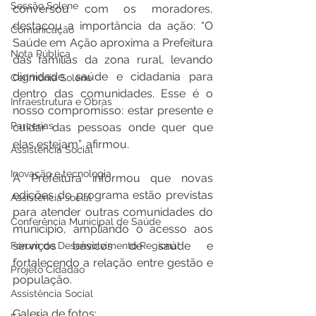
Sessão Solene
conversou com os moradores, 
destacou a importância da ação: “O 
Comunicação
Saúde em Ação aproxima a Prefeitura 
Nota Pública
das famílias da zona rural, levando 
dignidade, saúde e cidadania para 
Cerimônia Solene
dentro das comunidades. Esse é o 
Infraestrutura e Obras
nosso compromisso: estar presente e 
Parcerias
cuidar das pessoas onde quer que 
elas estejam”, afirmou.
Assistência Social
Inovação e tecnologia
A Prefeitura informou que novas 
edições do programa estão previstas 
Assistência social
para atender outras comunidades do 
Conferência Municipal de Saúde
município, ampliando o acesso aos 
serviços básicos de saúde e 
Fórum de Desenvolvimento Regional
fortalecendo a relação entre gestão e 
Projeto Cidadão
população.
Assistência Social
Galeria de fotos: