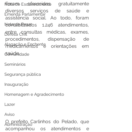
Foram oferecidos gratuitamente 
Nota de Esclarecimento
diversos serviços de saúde e 
Emenda Parlamentar
assistência social. Ao todo, foram 
Nota de Pesar
contabilizados 1.246 atendimentos, 
entre consultas médicas, exames, 
Defesa Civil
procedimentos, dispensação de 
Alagação e Enchente
medicamentos e orientações em 
saúde.
Comunidade
Seminários
Segurança pública
Inauguração
Homenagem e Agradecimento
Lazer
Aviso
O prefeito Carlinhos do Pelado, que 
Administração
acompanhou os atendimentos e 