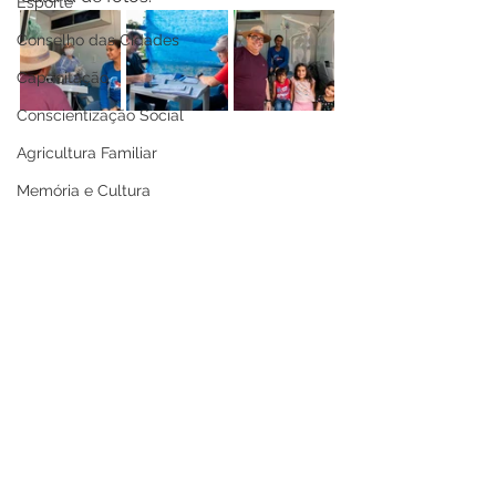
Esporte
Conselho das Cidades
Capacitação
Conscientização Social
Agricultura Familiar
Memória e Cultura