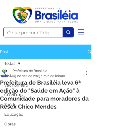
Post
Todas
Prefeitura de Brasiléia
Todas
29 de set. de 2025
1 min de leitura
Prefeitura de Brasiléia leva 6ª
Vacinômetro
edição do "Saúde em Ação" à
COVID-19
Comunidade para moradores da
Saúde
Resex Chico Mendes
Educação
Obras