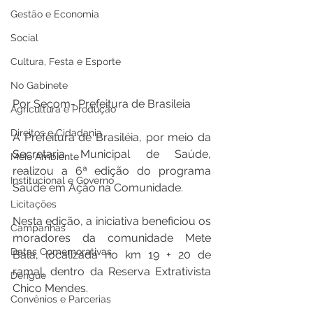
Gestão e Economia
Social
Cultura, Festa e Esporte
No Gabinete
Por Secom- Prefeitura de Brasileia 
Agricultura e Produção
Direitos e Cidadania
A Prefeitura de Brasiléia, por meio da 
Secretaria Municipal de Saúde, 
Meio Ambiente
realizou a 6ª edição do programa 
Institucional e Governo
Saúde em Ação na Comunidade.
Licitações
Nesta edição, a iniciativa beneficiou os 
Campanhas
moradores da comunidade Mete 
Datas Comemorativas
Bala, localizada no km 19 + 20 de 
ramal, dentro da Reserva Extrativista 
Dengue
Chico Mendes.
Convênios e Parcerias