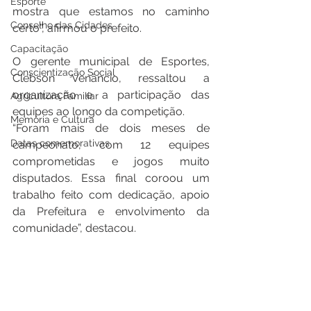
Esporte
mostra que estamos no caminho 
Conselho das Cidades
certo”, afirmou o prefeito.
Capacitação
O gerente municipal de Esportes, 
Conscientização Social
Clebson Venâncio, ressaltou a 
organização e a participação das 
Agricultura Familiar
equipes ao longo da competição.
Memória e Cultura
“Foram mais de dois meses de 
Datas comemorativas
campeonato, com 12 equipes 
comprometidas e jogos muito 
disputados. Essa final coroou um 
trabalho feito com dedicação, apoio 
da Prefeitura e envolvimento da 
comunidade”, destacou.