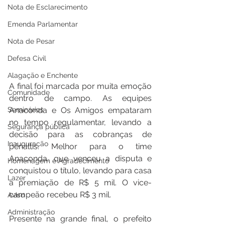
Nota de Esclarecimento
Emenda Parlamentar
Nota de Pesar
Defesa Civil
Alagação e Enchente
A final foi marcada por muita emoção 
Comunidade
dentro de campo. As equipes 
Seminários
Anaconda e Os Amigos empataram 
no tempo regulamentar, levando a 
Segurança pública
decisão para as cobranças de 
Inauguração
pênaltis. Melhor para o time 
Anaconda, que venceu a disputa e 
Homenagem e Agradecimento
conquistou o título, levando para casa 
Lazer
a premiação de R$ 5 mil. O vice-
campeão recebeu R$ 3 mil.
Aviso
Administração
Presente na grande final, o prefeito 