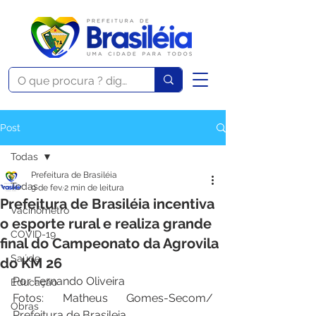
Post
Todas
Prefeitura de Brasiléia
Todas
9 de fev.
2 min de leitura
Prefeitura de Brasiléia incentiva
Vacinômetro
o esporte rural e realiza grande
COVID-19
final do Campeonato da Agrovila
Saúde
do KM 26
Por Fernando Oliveira 
Educação
Fotos: Matheus Gomes-Secom/ 
Obras
Prefeitura de Brasileia 