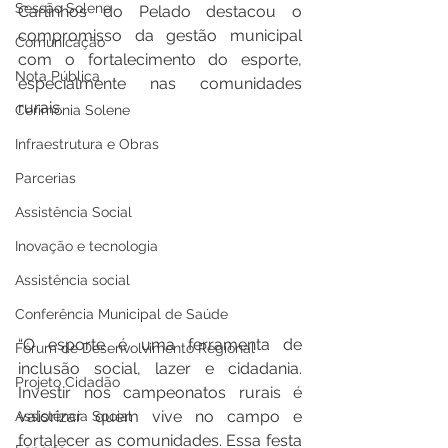
Sessão Solene
Carlinhos do Pelado destacou o 
compromisso da gestão municipal 
Comunicação
com o fortalecimento do esporte, 
Nota Pública
especialmente nas comunidades 
rurais.
Cerimônia Solene
Infraestrutura e Obras
Parcerias
Assistência Social
Inovação e tecnologia
Assistência social
Conferência Municipal de Saúde
“O esporte é uma ferramenta de 
Fórum de Desenvolvimento Regional
inclusão social, lazer e cidadania. 
Projeto Cidadão
Investir nos campeonatos rurais é 
valorizar quem vive no campo e 
Assistência Social
fortalecer as comunidades. Essa festa 