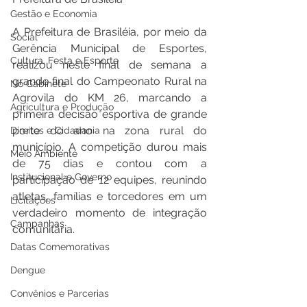
Gestão e Economia
A Prefeitura de Brasiléia, por meio da 
Social
Gerência Municipal de Esportes, 
Cultura, Festa e Esporte
realizou neste final de semana a 
grande final do Campeonato Rural na 
No Gabinete
Agrovila do KM 26, marcando a 
Agricultura e Produção
primeira decisão esportiva de grande 
porte do ano na zona rural do 
Direitos e Cidadania
município. A competição durou mais 
Meio Ambiente
de 75 dias e contou com a 
Institucional e Governo
participação de 12 equipes, reunindo 
atletas, famílias e torcedores em um 
Licitações
verdadeiro momento de integração 
Campanhas
comunitária.
Datas Comemorativas
Dengue
Convênios e Parcerias