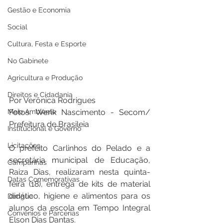
Gestão e Economia
Social
Cultura, Festa e Esporte
No Gabinete
Agricultura e Produção
Direitos e Cidadania
Por Verônica Rodrigues
Meio Ambiente
Fotos: Werik Nascimento - Secom/ 
Prefeitura de Brasileia 
Institucional e Governo
Licitações
O prefeito Carlinhos do Pelado e a 
secretária municipal de Educação, 
Campanhas
Raiza Dias, realizaram nesta quinta-
Datas Comemorativas
feira (18), entrega de kits de material 
didático, higiene e alimentos para os 
Dengue
alunos da escola em Tempo Integral 
Convênios e Parcerias
Elson Dias Dantas.