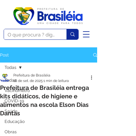
Post
Todas
Prefeitura de Brasiléia
Todas
18 de set. de 2025
1 min de leitura
Prefeitura de Brasiléia entrega
Vacinômetro
kits didáticos, de higiene e
COVID-19
alimentos na escola Elson Dias
Saúde
Dantas
Educação
Obras