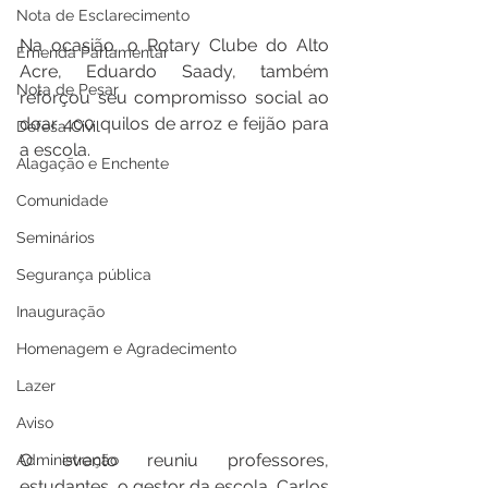
Nota de Esclarecimento
Na ocasião, o Rotary Clube do Alto 
Emenda Parlamentar
Acre, Eduardo Saady, também 
Nota de Pesar
reforçou seu compromisso social ao 
doar 400 quilos de arroz e feijão para 
Defesa Civil
a escola.
Alagação e Enchente
Comunidade
Seminários
Segurança pública
Inauguração
Homenagem e Agradecimento
Lazer
Aviso
O evento reuniu professores, 
Administração
estudantes, o gestor da escola, Carlos 