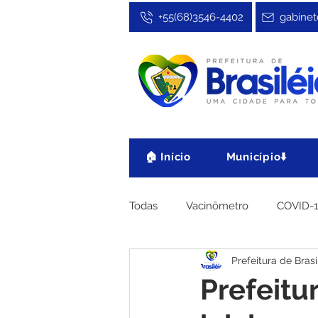
+55(68)3546-4402
gabinet
🏠 Início
Município⬇️
Todas
Vacinômetro
COVID-
Prefeitura de Brasi
Cultura, Festa e Esporte
No
Prefeitu