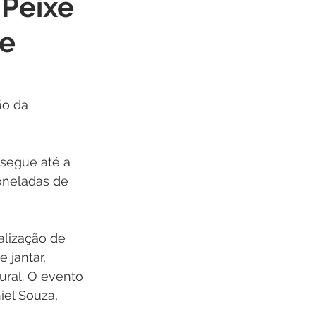
 Peixe
e
de
ar
Defesa Civil
ão da 
ão
segue até a 
oneladas de 
alização de 
 jantar, 
ral. O evento 
iel Souza, 