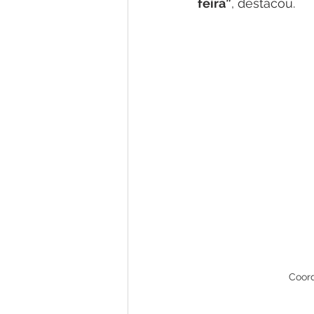
feira”
, destacou.
Coord