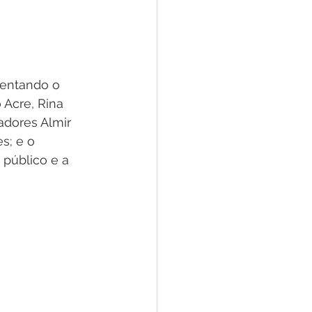
sentando o 
Acre, Rina 
adores Almir 
s; e o 
 público e a 