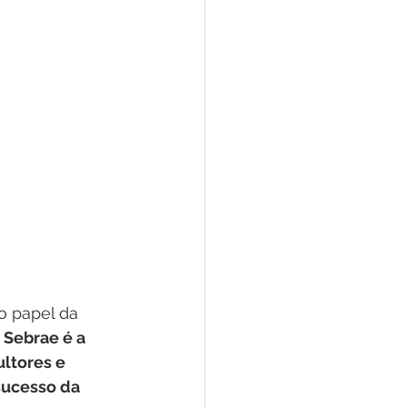
o papel da 
 Sebrae é a 
ltores e 
sucesso da 