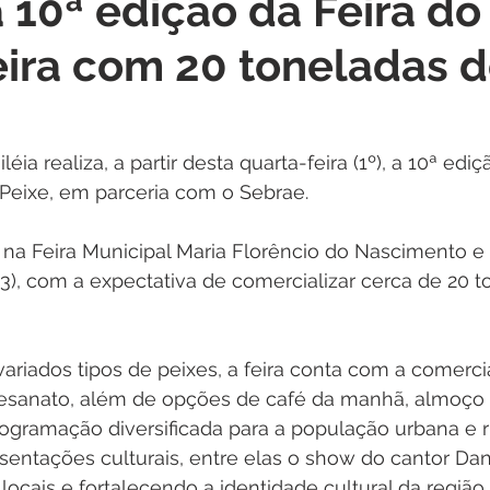
a 10ª edição da Feira do
itações
Campanhas
Datas Comemorativas
Dengu
eira com 20 toneladas 
 de Esclarecimento
Emenda Parlamentar
Nota de Pes
léia realiza, a partir desta quarta-feira (1º), a 10ª ediç
nidade
Seminários
Segurança pública
Inauguraç
o Peixe, em parceria com o Sebrae.
na Feira Municipal Maria Florêncio do Nascimento e 
Lazer
Aviso
03), com a expectativa de comercializar cerca de 20 t
riados tipos de peixes, a feira conta com a comerci
rtesanato, além de opções de café da manhã, almoço e
gramação diversificada para a população urbana e ru
entações culturais, entre elas o show do cantor Dan
 locais e fortalecendo a identidade cultural da região.