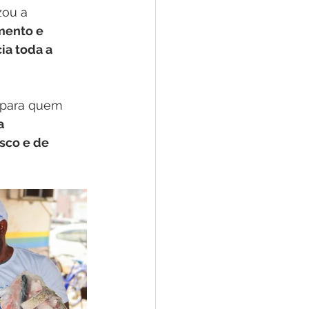
zou a 
mento e 
ia toda a 
 para quem 
a 
sco e de 