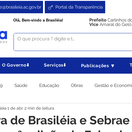
e@brasileia.ac.gov.br
Portal da Transparência
Prefeito
Carlinhos d
Olá, Bem-vindo a Brasiléia!
Vice
Amaral do Gelo
O Governo⬇️
Serviços⬇️
Publicações 🔽
19
Saúde
Educação
Obras
Gestão e Econom
léia
1 de abr.
2 min de leitura
 Gabinete
Agricultura e Produção
Direitos e Cidadania
ra de Brasiléia e Sebrae