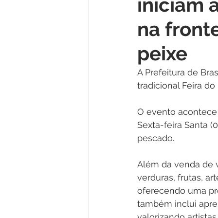
iniciam 
Institucional e Governo
Lic
na front
Convênios e Parcerias
Nota
peixe
A Prefeitura de Brasi
Alagação e Enchente
Comu
tradicional Feira d
O evento acontece 
Homenagem e Agradecimento
Sexta-feira Santa (
pescado.
Além da venda de va
verduras, frutas, a
oferecendo uma pro
também inclui apres
valorizando artistas