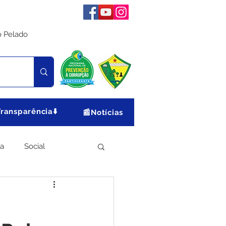
o Pelado
Transparência⬇️
📰Notícias
ia
Social
Meio Ambiente