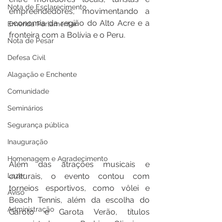
Nota de Esclarecimento
empreendedores, movimentando a 
economia da região do Alto Acre e a 
Emenda Parlamentar
fronteira com a Bolívia e o Peru.
Nota de Pesar
Defesa Civil
Alagação e Enchente
Comunidade
Seminários
Segurança pública
Inauguração
Homenagem e Agradecimento
Além das atrações musicais e 
Lazer
culturais, o evento contou com 
torneios esportivos, como vôlei e 
Aviso
Beach Tennis, além da escolha do 
Administração
Garoto e Garota Verão, títulos 