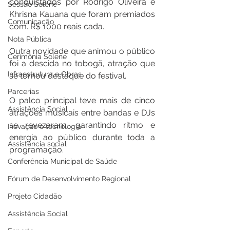
conquistados por Rodrigo Oliveira e 
Sessão Solene
Khrisna Kauana que foram premiados 
Comunicação
com. R$ 1000 reais cada.
Nota Pública
Outra novidade que animou o público 
Cerimônia Solene
foi a descida no tobogã, atração que 
Infraestrutura e Obras
se tornou destaque do festival.
Parcerias
O palco principal teve mais de cinco 
Assistência Social
atrações musicais entre bandas e DJs 
se revezaram, garantindo ritmo e 
Inovação e tecnologia
energia ao público durante toda a 
Assistência social
programação.
Conferência Municipal de Saúde
Fórum de Desenvolvimento Regional
Projeto Cidadão
Assistência Social