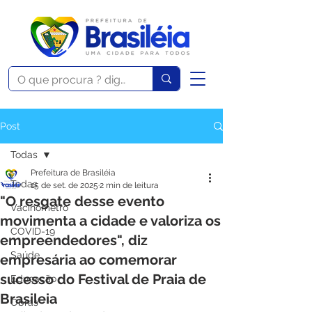
Post
Todas
Prefeitura de Brasiléia
Todas
15 de set. de 2025
2 min de leitura
"O resgate desse evento
Vacinômetro
movimenta a cidade e valoriza os
COVID-19
empreendedores", diz
Saúde
empresária ao comemorar
sucesso do Festival de Praia de
Educação
Brasileia
Obras