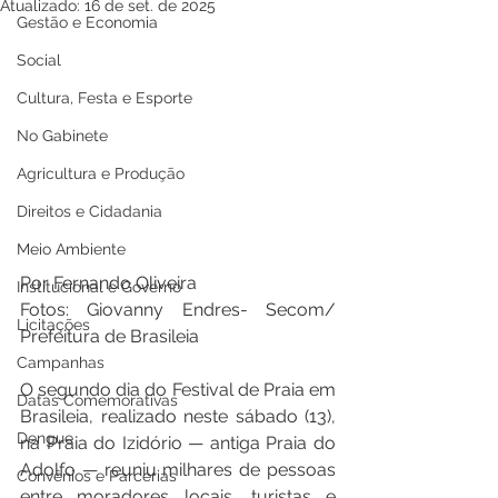
Atualizado:
16 de set. de 2025
Gestão e Economia
Social
Cultura, Festa e Esporte
No Gabinete
Agricultura e Produção
Direitos e Cidadania
Meio Ambiente
Por Fernando Oliveira 
Institucional e Governo
Fotos: Giovanny Endres- Secom/ 
Licitações
Prefeitura de Brasileia 
Campanhas
O segundo dia do Festival de Praia em 
Datas Comemorativas
Brasileia, realizado neste sábado (13), 
Dengue
na Praia do Izidório — antiga Praia do 
Adolfo — reuniu milhares de pessoas 
Convênios e Parcerias
entre moradores locais, turistas e 