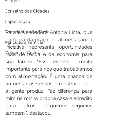
Esporte
Conselho das Cidades
Capacitação
Para a vendedora Antônia Lima, que 
Conscientização Social
participa da praça de alimentação, a 
Agricultura Familiar
iniciativa representa oportunidades 
Memória e Cultura
reais de renda e de economia para 
sua família. “Esse evento é muito 
importante para nós que trabalhamos 
com alimentação. É uma chance de 
aumentar as vendas e mostrar o que 
a gente produz. Faz diferença para 
mim na minha própria casa e acredito 
para outros  pequenos negócios  
também ”, destacou.