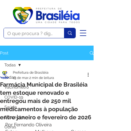
Post
Todas
Prefeitura de Brasiléia
Todas
13 de mar.
2 min de leitura
Farmácia Municipal de Brasiléia
Vacinômetro
tem estoque renovado e
COVID-19
entregou mais de 250 mil
Saúde
medicamentos à população
entre janeiro e fevereiro de 2026
Educação
Por Fernando Oliveira 
Obras