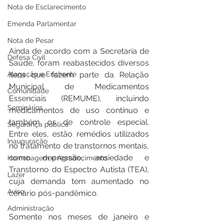
Nota de Esclarecimento
Emenda Parlamentar
Nota de Pesar
Ainda de acordo com a Secretaria de 
Defesa Civil
Saúde, foram reabastecidos diversos 
Alagação e Enchente
itens que fazem parte da Relação 
Municipal de Medicamentos 
Comunidade
Essenciais (REMUME), incluindo 
Seminários
medicamentos de uso contínuo e 
também os de controle especial. 
Segurança pública
Entre eles, estão remédios utilizados 
Inauguração
no tratamento de transtornos mentais, 
como depressão, ansiedade e 
Homenagem e Agradecimento
Transtorno do Espectro Autista (TEA), 
Lazer
cuja demanda tem aumentado no 
Aviso
cenário pós-pandêmico.
Administração
Somente nos meses de janeiro e 