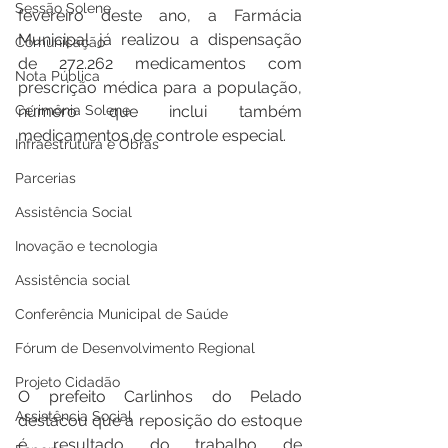
Sessão Solene
fevereiro deste ano, a Farmácia 
Municipal já realizou a dispensação 
Comunicação
de 272.262 medicamentos com 
Nota Pública
prescrição médica para a população, 
Cerimônia Solene
número que inclui também 
medicamentos de controle especial.
Infraestrutura e Obras
Parcerias
Assistência Social
Inovação e tecnologia
Assistência social
Conferência Municipal de Saúde
Fórum de Desenvolvimento Regional
Projeto Cidadão
O prefeito Carlinhos do Pelado 
Assistência Social
destacou que a reposição do estoque 
é resultado do trabalho de 