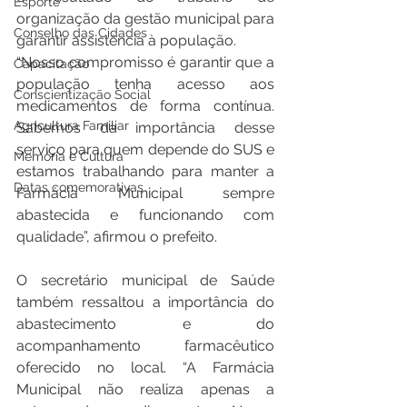
Esporte
organização da gestão municipal para 
Conselho das Cidades
garantir assistência à população.
“Nosso compromisso é garantir que a 
Capacitação
população tenha acesso aos 
Conscientização Social
medicamentos de forma contínua. 
Agricultura Familiar
Sabemos da importância desse 
serviço para quem depende do SUS e 
Memória e Cultura
estamos trabalhando para manter a 
Datas comemorativas
Farmácia Municipal sempre 
abastecida e funcionando com 
qualidade”, afirmou o prefeito.
O secretário municipal de Saúde 
também ressaltou a importância do 
abastecimento e do 
acompanhamento farmacêutico 
oferecido no local. “A Farmácia 
Municipal não realiza apenas a 