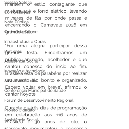
Sessão Solene
mantém o estilo contagiante que 
mistura axé e forró elétrico, levando 
Comunicação
milhares de fãs por onde passa e 
Nota Pública
encerrando o Carnavale 2026 em 
grande estilo.
Cerimônia Solene
Infraestrutura e Obras
"Foi uma alegria participar dessa 
Parcerias
grande festa. Encontramos um 
público animado, acolhedor e que 
Assistência Social
cantou conosco do início ao fim. 
Inovação e tecnologia
Brasiléia está de parabéns por realizar 
um evento tão bonito e organizado. 
Assistência social
Espero voltar em breve", afirmou o 
Conferência Municipal de Saúde
cantor Koyote.
Fórum de Desenvolvimento Regional
Durante os três dias de programação 
Projeto Cidadão
em celebração aos 116 anos de 
Assistência Social
Brasiléia e 30 anos de folia, o 
Carnavale movimentou a economia 