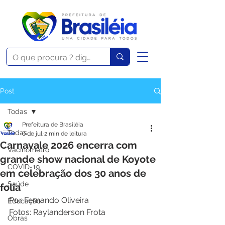
Post
Todas
Prefeitura de Brasiléia
Todas
6 de jul.
2 min de leitura
Carnavale 2026 encerra com
Vacinômetro
grande show nacional de Koyote
COVID-19
em celebração dos 30 anos de
Saúde
folia
Por Fernando Oliveira 
Educação
Fotos: Raylanderson Frota
Obras