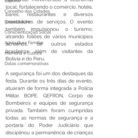
Esporte
local, fortalecendo o comércio, hotéis, 
Conselho das Cidades
bares, restaurantes e diversos 
prestadores de serviços. O evento 
Capacitação
também impulsionou o turismo, 
Conscientização Social
atraindo foliões de vários municípios 
Agricultura Familiar
acreanos, de outros estados 
brasileiros, além de visitantes da 
Memória e Cultura
Bolívia e do Peru.
Datas comemorativas
A segurança foi um dos destaques da 
festa. Durante os três dias de evento, 
atuaram de forma integrada a Polícia 
Militar, BOPE, GEFRON, Corpo de 
Bombeiros e equipes de segurança 
privada. Também foram cumpridas 
todas as normas de segurança e a 
portaria do Poder Judiciário que 
disciplinou a permanência de crianças 