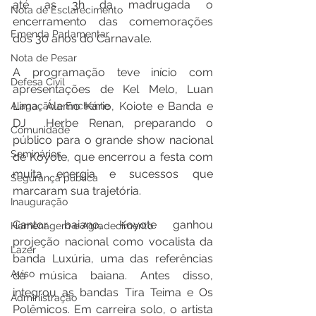
até as 3h da madrugada o 
Nota de Esclarecimento
encerramento das comemorações 
Emenda Parlamentar
dos 30 anos do Carnavale.
Nota de Pesar
A programação teve início com 
Defesa Civil
apresentações de Kel Melo, Luan 
Lima, Álamo Kário, Koiote e Banda e 
Alagação e Enchente
DJ  Herbe Renan, preparando o 
Comunidade
público para o grande show nacional 
Seminários
de Koyote, que encerrou a festa com 
muita energia e sucessos que 
Segurança pública
marcaram sua trajetória.
Inauguração
Cantor baiano, Koyote ganhou 
Homenagem e Agradecimento
projeção nacional como vocalista da 
Lazer
banda Luxúria, uma das referências 
Aviso
da música baiana. Antes disso, 
integrou as bandas Tira Teima e Os 
Administração
Polêmicos. Em carreira solo, o artista 