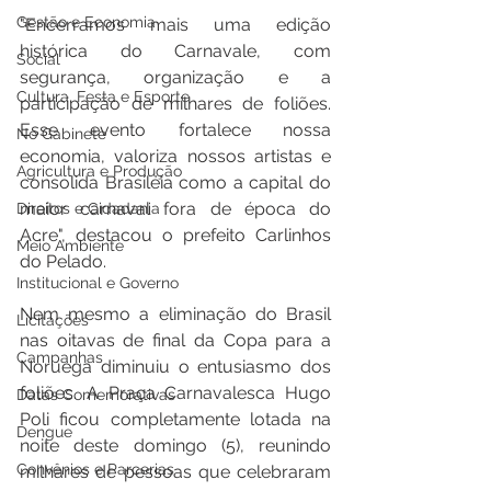
Gestão e Economia
"Encerramos mais uma edição 
histórica do Carnavale, com 
Social
segurança, organização e a 
Cultura, Festa e Esporte
participação de milhares de foliões. 
Esse evento fortalece nossa 
No Gabinete
economia, valoriza nossos artistas e 
Agricultura e Produção
consolida Brasiléia como a capital do 
maior carnaval fora de época do 
Direitos e Cidadania
Acre", destacou o prefeito Carlinhos 
Meio Ambiente
do Pelado.
Institucional e Governo
Nem mesmo a eliminação do Brasil 
Licitações
nas oitavas de final da Copa para a 
Campanhas
Noruega diminuiu o entusiasmo dos 
foliões. A Praça Carnavalesca Hugo 
Datas Comemorativas
Poli ficou completamente lotada na 
Dengue
noite deste domingo (5), reunindo 
Convênios e Parcerias
milhares de pessoas que celebraram 