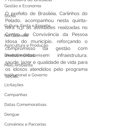
Gestão e Economia
O prefeito de Brasiléia, Carlinhos do 
Social
Pelado, acompanhou nesta quinta-
Cultura, Festa e Esporte
feira (13) as atividades realizadas no 
Centro de Convivência da Pessoa 
No Gabinete
Idosa do município, reforçando o 
Agricultura e Produção
compromisso da gestão com 
investimentos em infraestrutura, 
Direitos e Cidadania
saúde, lazer e qualidade de vida para 
Meio Ambiente
os idosos atendidos pelo programa 
Institucional e Governo
social.
Licitações
Campanhas
Datas Comemorativas
Dengue
Convênios e Parcerias