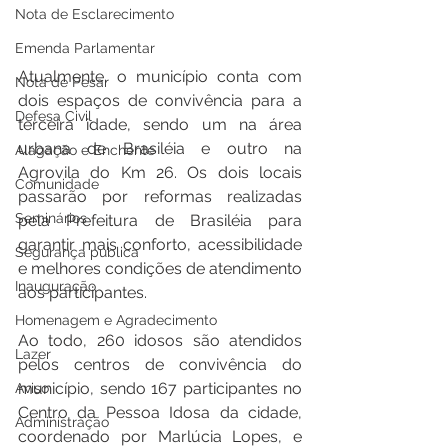
Nota de Esclarecimento
Emenda Parlamentar
Atualmente, o município conta com 
Nota de Pesar
dois espaços de convivência para a 
Defesa Civil
terceira idade, sendo um na área 
urbana de Brasiléia e outro na 
Alagação e Enchente
Agrovila do Km 26. Os dois locais 
Comunidade
passarão por reformas realizadas 
Seminários
pela Prefeitura de Brasiléia para 
garantir mais conforto, acessibilidade 
Segurança pública
e melhores condições de atendimento 
Inauguração
aos participantes.
Homenagem e Agradecimento
Ao todo, 260 idosos são atendidos 
Lazer
pelos centros de convivência do 
município, sendo 167 participantes no 
Aviso
Centro da Pessoa Idosa da cidade, 
Administração
coordenado por Marlúcia Lopes, e 