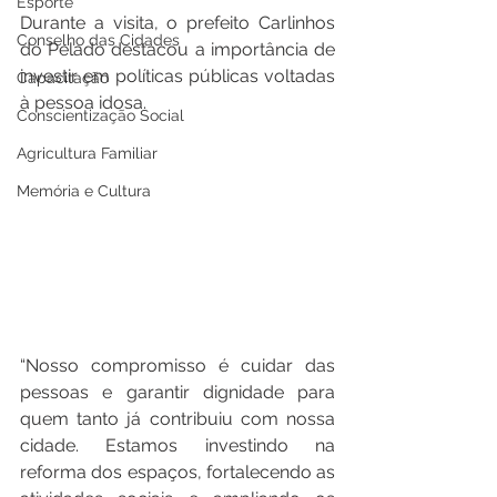
Esporte
Durante a visita, o prefeito Carlinhos 
Conselho das Cidades
do Pelado destacou a importância de 
investir em políticas públicas voltadas 
Capacitação
à pessoa idosa.
Conscientização Social
Agricultura Familiar
Memória e Cultura
“Nosso compromisso é cuidar das 
pessoas e garantir dignidade para 
quem tanto já contribuiu com nossa 
cidade. Estamos investindo na 
reforma dos espaços, fortalecendo as 