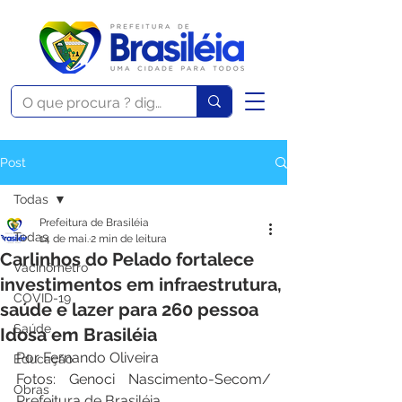
Post
Todas
Prefeitura de Brasiléia
Todas
14 de mai.
2 min de leitura
Carlinhos do Pelado fortalece
Vacinômetro
investimentos em infraestrutura,
COVID-19
saúde e lazer para 260 pessoa
Saúde
Idosa em Brasiléia
Por Fernando Oliveira 
Educação
Fotos: Genoci Nascimento-Secom/ 
Obras
Prefeitura de Brasiléia