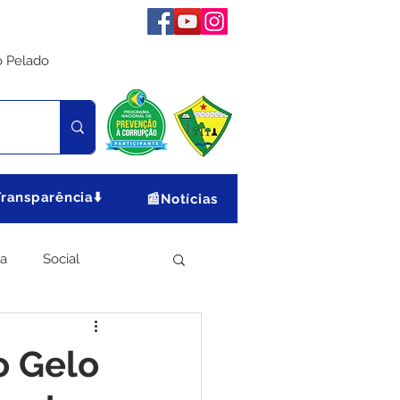
o Pelado
Transparência⬇️
📰Notícias
ia
Social
Meio Ambiente
o Gelo