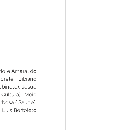
o e Amaral do 
rete Bibiano 
binete), Josué 
Cultura), Meio 
rbosa ( Saúde), 
 Luis Bertoleto 