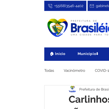
+55(68)3546-4402
gabinet
🏠 Início
Município⬇️
Todas
Vacinômetro
COVID-
Prefeitura de Brasi
Cultura, Festa e Esporte
No
Carlinho