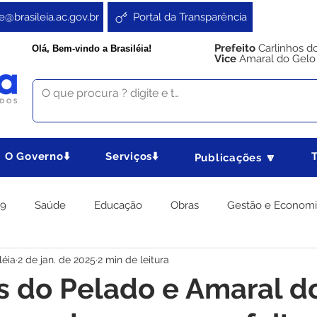
e@brasileia.ac.gov.br
Portal da Transparência
Prefeito
Carlinhos d
Olá, Bem-vindo a Brasiléia!
Vice
Amaral do Gelo
O Governo⬇️
Serviços⬇️
Publicações 🔽
19
Saúde
Educação
Obras
Gestão e Econom
léia
2 de jan. de 2025
2 min de leitura
 Gabinete
Agricultura e Produção
Direitos e Cidadania
s do Pelado e Amaral d