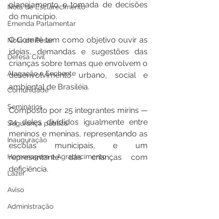
planejamento e tomada de decisões 
Nota de Esclarecimento
do município.
Emenda Parlamentar
O Comitê tem como objetivo ouvir as 
Nota de Pesar
ideias, demandas e sugestões das 
Defesa Civil
crianças sobre temas que envolvem o 
Alagação e Enchente
desenvolvimento urbano, social e 
ambiental de Brasiléia. 
Comunidade
Seminários
Composto por 25 integrantes mirins — 
24 deles divididos igualmente entre 
Segurança pública
meninos e meninas, representando as 
Inauguração
escolas municipais, e um 
Homenagem e Agradecimento
representante das crianças com 
deficiência.
Lazer
Aviso
Administração