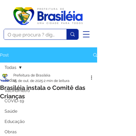
Post
Todas
Prefeitura de Brasiléia
Todas
15 de out. de 2025
2 min de leitura
Brasiléia instala o Comitê das
Vacinômetro
Crianças
COVID-19
Saúde
Educação
Obras