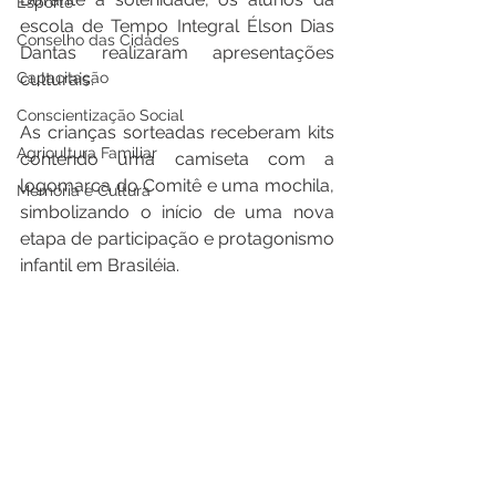
Esporte
escola de Tempo Integral Élson Dias 
Conselho das Cidades
Dantas realizaram apresentações 
culturais.
Capacitação
Conscientização Social
As crianças sorteadas receberam kits 
Agricultura Familiar
contendo uma camiseta com a 
logomarca do Comitê e uma mochila, 
Memória e Cultura
simbolizando o início de uma nova 
etapa de participação e protagonismo 
infantil em Brasiléia.