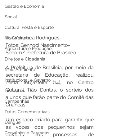
Gestão e Economia
Social
Cultura, Festa e Esporte
Por Verônica Rodrigues- 
No Gabinete
Fotos: Gennoci Nascimento-
Agricultura e Produção
Secom/ Prefeitura de Brasileia 
Direitos e Cidadania
A Prefeitura de Brasiléia, por meio da 
Meio Ambiente
secretaria de Educação, realizou 
Institucional e Governo
nesta terça-feira (14), no Centro 
Cultural Tião Dantas, o sorteio dos 
Licitações
alunos que farão parte do Comitê das 
Campanhas
Crianças.  
Datas Comemorativas
Um espaço criado para garantir que 
Dengue
as vozes dos pequeninos sejam 
Convênios e Parcerias
ouvidas nos processos de 