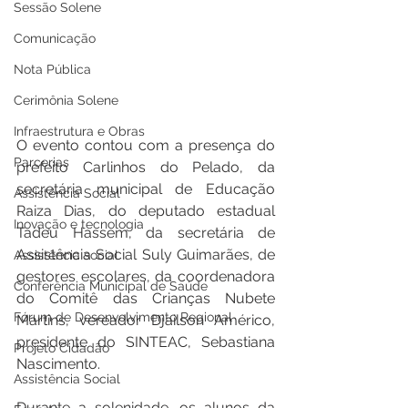
Sessão Solene
Comunicação
Nota Pública
Cerimônia Solene
Infraestrutura e Obras
O evento contou com a presença do 
Parcerias
prefeito Carlinhos do Pelado, da 
secretária municipal de Educação 
Assistência Social
Raiza Dias, do deputado estadual 
Inovação e tecnologia
Tadeu Hassem, da secretária de 
Assistência Social Suly Guimarães, de 
Assistência social
gestores escolares, da coordenadora 
Conferência Municipal de Saúde
do Comitê das Crianças Nubete 
Fórum de Desenvolvimento Regional
Martins, vereador Djailson Américo, 
presidente do SINTEAC, Sebastiana 
Projeto Cidadão
Nascimento.
Assistência Social
Durante a solenidade, os alunos da 