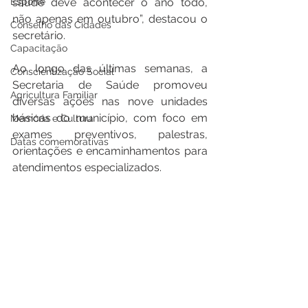
saúde deve acontecer o ano todo, 
Esporte
não apenas em outubro”, destacou o 
Conselho das Cidades
secretário.
Capacitação
Ao longo das últimas semanas, a 
Conscientização Social
Secretaria de Saúde promoveu 
Agricultura Familiar
diversas ações nas nove unidades 
básicas do município, com foco em 
Memória e Cultura
exames preventivos, palestras, 
Datas comemorativas
orientações e encaminhamentos para 
atendimentos especializados.