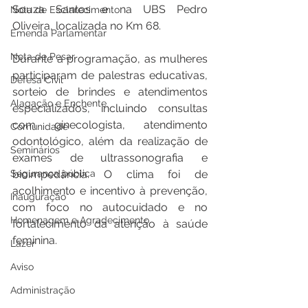
Souza Santos e na UBS Pedro 
Nota de Esclarecimento
Oliveira, localizada no Km 68.
Emenda Parlamentar
Nota de Pesar
Durante a programação, as mulheres 
participaram de palestras educativas, 
Defesa Civil
sorteio de brindes e atendimentos 
Alagação e Enchente
especializados, incluindo consultas 
com ginecologista, atendimento 
Comunidade
odontológico, além da realização de 
Seminários
exames de ultrassonografia e 
Segurança pública
bioimpedância. O clima foi de 
acolhimento e incentivo à prevenção, 
Inauguração
com foco no autocuidado e no 
Homenagem e Agradecimento
fortalecimento da atenção à saúde 
feminina.
Lazer
Aviso
Administração