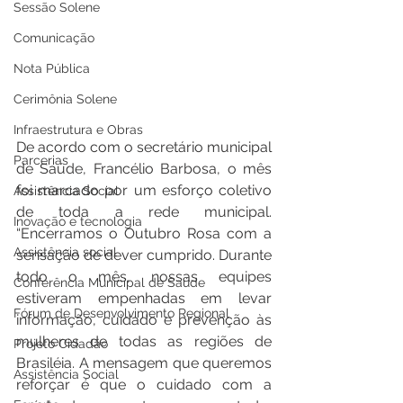
Sessão Solene
Comunicação
Nota Pública
Cerimônia Solene
Infraestrutura e Obras
De acordo com o secretário municipal 
Parcerias
de Saúde, Francélio Barbosa, o mês 
foi marcado por um esforço coletivo 
Assistência Social
de toda a rede municipal. 
Inovação e tecnologia
“Encerramos o Outubro Rosa com a 
Assistência social
sensação de dever cumprido. Durante 
todo o mês, nossas equipes 
Conferência Municipal de Saúde
estiveram empenhadas em levar 
Fórum de Desenvolvimento Regional
informação, cuidado e prevenção às 
mulheres de todas as regiões de 
Projeto Cidadão
Brasiléia. A mensagem que queremos 
Assistência Social
reforçar é que o cuidado com a 