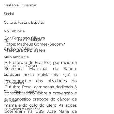
Gestão e Economia
Social
Cultura, Festa e Esporte
No Gabinete
Por Fernando Oliveira 
Agricultura e Produção
Fotos: Matheus Gomes-Secom/ 
Direitos e Cidadania
Prefeitura de Brasileia
Meio Ambiente
A Prefeitura de Brasiléia, por meio da 
Institucional e Governo
Secretaria Municipal de Saúde, 
Licitações
realizou nesta quinta-feira (30) o 
encerramento das atividades do 
Campanhas
Outubro Rosa, campanha dedicada à 
Datas Comemorativas
conscientização sobre a prevenção e 
o diagnóstico precoce do câncer de 
Dengue
mama e do colo do útero. As ações 
Convênios e Parcerias
ocorreram na UBS José Maria de 