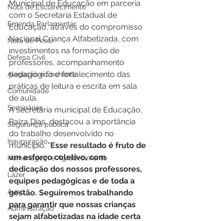
Municipal de Educação em parceria 
Nota de Esclarecimento
com o Secretaria Estadual de 
Emenda Parlamentar
Educação, através do compromisso 
Nacional Criança Alfabetizada, com 
Nota de Pesar
investimentos na formação de 
Defesa Civil
professores, acompanhamento 
pedagógico e fortalecimento das 
Alagação e Enchente
práticas de leitura e escrita em sala 
Comunidade
de aula. 
Seminários
A secretária municipal de Educação, 
Raiza Dias, destacou a importância 
Segurança pública
do trabalho desenvolvido no 
Inauguração
município. "
Esse resultado é fruto de 
um esforço coletivo, com 
Homenagem e Agradecimento
dedicação dos nossos professores, 
Lazer
equipes pedagógicas e de toda a 
Aviso
gestão. Seguiremos trabalhando 
para garantir que nossas crianças 
Administração
sejam alfabetizadas na idade certa 