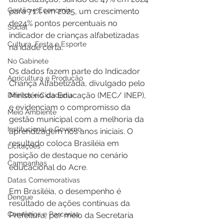
Gestão e Economia
para 71% em 2025, um crescimento 
de24% pontos percentuais no 
Social
indicador de crianças alfabetizadas 
Cultura, Festa e Esporte
na idade certa.
No Gabinete
Os dados fazem parte do Indicador 
Agricultura e Produção
Criança Alfabetizada, divulgado pelo 
Ministério da Educação (MEC/ INEP), 
Direitos e Cidadania
e evidenciam o compromisso da 
Meio Ambiente
gestão municipal com a melhoria da 
Institucional e Governo
aprendizagem nos anos iniciais. O 
resultado coloca Brasiléia em 
Licitações
posição de destaque no cenário 
Campanhas
educacional do Acre.
Datas Comemorativas
Em Brasiléia, o desempenho é 
Dengue
resultado de ações contínuas da 
Convênios e Parcerias
Prefeitura, por meio da Secretaria 