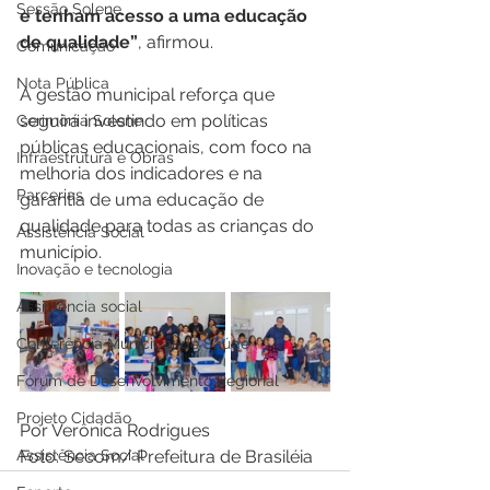
Sessão Solene
e tenham acesso a uma educação 
de qualidade”
, afirmou.
Comunicação
Nota Pública
A gestão municipal reforça que 
seguirá investindo em políticas 
Cerimônia Solene
públicas educacionais, com foco na 
Infraestrutura e Obras
melhoria dos indicadores e na 
Parcerias
garantia de uma educação de 
qualidade para todas as crianças do 
Assistência Social
município.
Inovação e tecnologia
Assistência social
Conferência Municipal de Saúde
Fórum de Desenvolvimento Regional
Projeto Cidadão
Por Verônica Rodrigues 
Assistência Social
Foto: Secom/ Prefeitura de Brasiléia