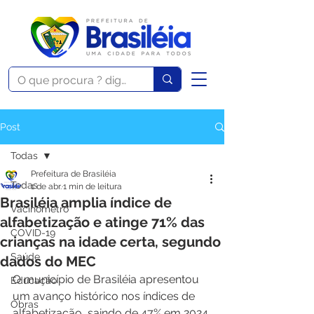
Post
Todas
Prefeitura de Brasiléia
Todas
1 de abr.
1 min de leitura
Brasiléia amplia índice de
Vacinômetro
alfabetização e atinge 71% das
COVID-19
crianças na idade certa, segundo
Saúde
dados do MEC
O município de Brasiléia apresentou 
Educação
um avanço histórico nos índices de 
Obras
alfabetização, saindo de 47% em 2024 