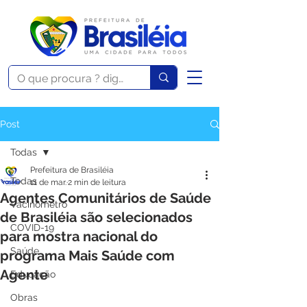
Post
Todas
Prefeitura de Brasiléia
Todas
11 de mar.
2 min de leitura
Agentes Comunitários de Saúde
Vacinômetro
de Brasiléia são selecionados
COVID-19
para mostra nacional do
Saúde
programa Mais Saúde com
Agente
Educação
Obras