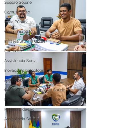
Sessão Solene
Comunicação
Nota Pública
Cerimônia Solene
Infraestrutura e Obras
Parcerias
Assistência Social
Inovação e tecnologia
Assistência social
Conferência Municipal de Saúde
Fórum de Desenvolvimento Regional
Projeto Cidadão
Assistência Social