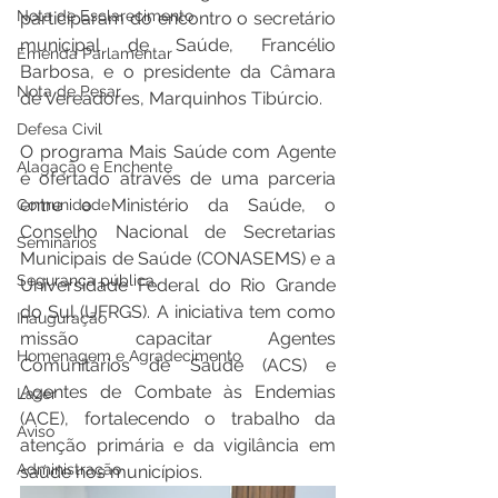
Nota de Esclarecimento
participaram do encontro o secretário 
municipal de Saúde, Francélio 
Emenda Parlamentar
Barbosa, e o presidente da Câmara 
Nota de Pesar
de Vereadores, Marquinhos Tibúrcio. 
Defesa Civil
O programa Mais Saúde com Agente 
Alagação e Enchente
é ofertado através de uma parceria 
entre o Ministério da Saúde, o 
Comunidade
Conselho Nacional de Secretarias 
Seminários
Municipais de Saúde (CONASEMS) e a 
Segurança pública
Universidade Federal do Rio Grande 
do Sul (UFRGS). A iniciativa tem como 
Inauguração
missão capacitar Agentes 
Homenagem e Agradecimento
Comunitários de Saúde (ACS) e 
Agentes de Combate às Endemias 
Lazer
(ACE), fortalecendo o trabalho da 
Aviso
atenção primária e da vigilância em 
Administração
saúde nos municípios. 