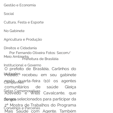
Gestão e Economia
Social
Cultura, Festa e Esporte
No Gabinete
Agricultura e Produção
Direitos e Cidadania
Por Fernando Oliveira Fotos: Secom/ 
Meio Ambiente
Prefeitura de Brasiléia
Institucional e Governo
O prefeito de Brasiléia, Carlinhos do 
Licitações
Pelado, recebeu em seu gabinete 
nesta quarta-feira (10) os agentes 
Campanhas
comunitários de saúde Gleiça 
Datas Comemorativas
Azevedo e Willis Cavalcante, que 
foram selecionados para participar da 
Dengue
2ª Mostra de Trabalhos do Programa 
Convênios e Parcerias
Mais Saúde com Agente. Também 