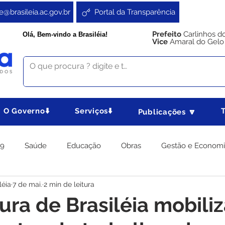
e@brasileia.ac.gov.br
Portal da Transparência
Prefeito
Carlinhos d
Olá, Bem-vindo a Brasiléia!
Vice
Amaral do Gelo
O Governo⬇️
Serviços⬇️
Publicações 🔽
19
Saúde
Educação
Obras
Gestão e Econom
léia
7 de mai.
2 min de leitura
 Gabinete
Agricultura e Produção
Direitos e Cidadania
tura de Brasiléia mobili