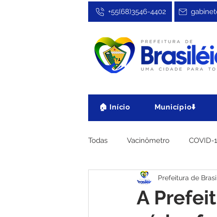
+55(68)3546-4402
gabinet
🏠 Início
Município⬇️
Todas
Vacinômetro
COVID-
Prefeitura de Brasi
Cultura, Festa e Esporte
No
A Prefei