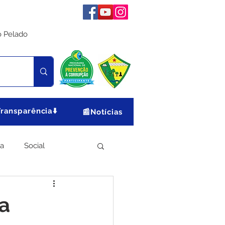
o Pelado
Transparência⬇️
📰Notícias
ia
Social
Meio Ambiente
za