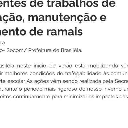
rentes de trabalhos de
itações
Campanhas
Datas Comemorativas
Dengu
ação, manutenção e
 de Esclarecimento
Emenda Parlamentar
Nota de Pes
ento de ramais
ra 
nidade
Seminários
Segurança pública
Inauguraç
o- Secom/ Prefeitura de Brasiléia.
asiléia neste início de verão está mobilizando vár
Lazer
Aviso
tir melhores condições de trafegabilidade às comuni
rte escolar. As ações vêm sendo realizada pela Secret
urante o período mais rigoroso do nosso inverno a
 feitos continuamente para minimizar os impactos das