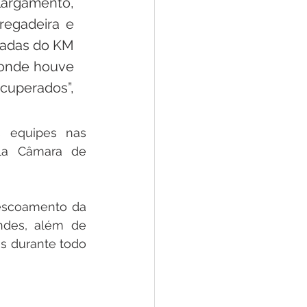
rgamento, 
egadeira e 
adas do KM 
onde houve 
cuperados”, 
 equipes nas 
la Câmara de 
 escoamento da 
ndes, além de 
s durante todo 