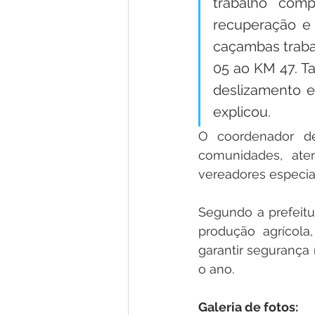
trabalho comp
recuperação e 
caçambas traba
05 ao KM 47. T
deslizamento e 
explicou.
O coordenador d
comunidades, ate
vereadores especia
Segundo a prefeitu
produção agrícola
garantir segurança 
o ano.
Galeria de fotos: