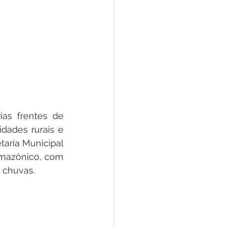
e
ar
Defesa Civil
ão
ias frentes de 
dades rurais e 
aria Municipal 
mazônico, com 
 chuvas.