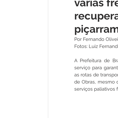
várias f
Institucional e Governo
Lic
recuper
Convênios e Parcerias
Nota
piçarram
Por Fernando Olivei
Alagação e Enchente
Comu
Fotos: Luiz Fernand
A Prefeitura de Br
Homenagem e Agradecimento
serviço para garan
as rotas de transpo
de Obras, mesmo d
serviços paliativos