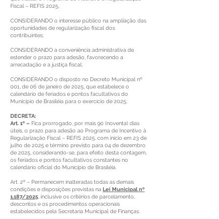
Fiscal – REFIS 2025,
CONSIDERANDO o interesse público na ampliação das
oportunidades de regularização fiscal dos
contribuintes;
CONSIDERANDO a conveniência administrativa de
estender o prazo para adesão, favorecendo a
arrecadação e a justiça fiscal;
CONSIDERANDO o disposto no Decreto Municipal nº
001, de 06 de janeiro de 2025, que estabelece o
calendário de feriados e pontos facultativos do
Município de Brasiléia para o exercício de 2025;
DECRETA:
Art. 1º –
Fica prorrogado, por mais 90 (noventa) dias
úteis, o prazo para adesão ao Programa de Incentivo à
Regularização Fiscal – REFIS 2025, com início em 23 de
julho de 2025 e término previsto para 04 de dezembro
de 2025, considerando-se, para efeito desta contagem,
os feriados e pontos facultativos constantes no
calendário oficial do Município de Brasiléia.
Art. 2º – Permanecem inalteradas todas as demais
condições e disposições previstas na
Lei Municipal nº
1.187/2025
, inclusive os critérios de parcelamento,
descontos e os procedimentos operacionais
estabelecidos pela Secretaria Municipal de Finanças.