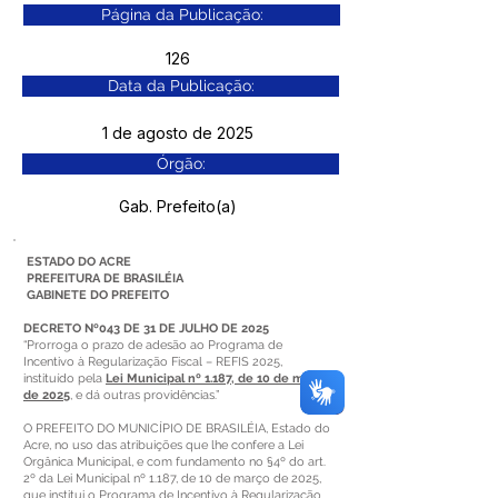
Página da Publicação:
126
Data da Publicação:
1 de agosto de 2025
Órgão:
Gab. Prefeito(a)
ESTADO DO ACRE
PREFEITURA DE BRASILÉIA
GABINETE DO PREFEITO
DECRETO Nº043 DE 31 DE JULHO DE 2025
“Prorroga o prazo de adesão ao Programa de
Incentivo à Regularização Fiscal – REFIS 2025,
instituído pela
Lei Municipal nº 1.187, de 10 de março
de 2025
, e dá outras providências.”
O PREFEITO DO MUNICÍPIO DE BRASILÉIA, Estado do
Acre, no uso das atribuições que lhe confere a Lei
Orgânica Municipal, e com fundamento no §4º do art.
2º da Lei Municipal nº 1.187, de 10 de março de 2025,
que institui o Programa de Incentivo à Regularização