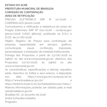
ESTADO DO ACRE
PREFEITURA MUNICIPAL DE BRASILEIA
COMISSÃO DE CONTRATAÇÃO
AVISO DE RETIFICAÇÃO
PREGÃO ELETRÔNICO SRP N° 10/2026 –
COMPRAS.GOV 90010/2026
Comunicamos a retificação e reabertura de prazo do
Pregão Eletrônico SRP Nº 010/2026 – compras.gov
90010/2026 (UASG 980105), publicada no D.O.U e
D.O.E. de 11/06/2026.
Objeto: Registro de Preços para contratação de
empresa especializada em serviços gráficos,
comunicação visual, confecção, impressão,
personalização e instalação de materiais institucionais.
Entrega das Propostas: a partir de 23/06/2026 às
09h00 no site
www.comprasnet.gov.br
. Abertura das
Propostas: 07/07/2026, às 09h00 no site
www.comprasnet.gov.br
.
As características, especificações e demais requisitos
estão descritos no Edital e seus anexos, à disposição
nos sites
https://www.gov.br/compras/pt-br,
https://www.brasileia.ac.gov.br/
e
https://externo.tceac.tc.br/portaldaslicitacoes/menu/.
Maiores informações poderão ser obtidas pelo e-mail
cpl@brasileia.ac.gov.br
.
Brasiléia/AC, 22 de junho de 2026.
André Schwalbe Gadelha
Pregoeiro