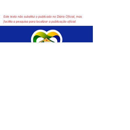
Este texto não substitui o publicado no Diário Oficial, mas
facilita a pesquisa para localizar a publicação oficial.
SERVIÇO DE ATENDIMENTO AO CIDADÃO 
(SIC) E OUVIDORIA
Prefeitura de Brasiléia - Estado do Acre
CNPJ 04.508.933/0001-45
💻Acesso online: 
SIC 
| 
Fale Conosco
 | 