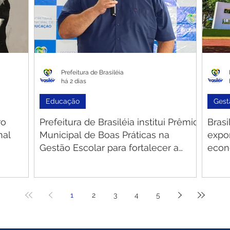
Prefeitura de Brasiléia
há 2 dias
Educação
Gest
ro
Prefeitura de Brasiléia institui Prêmio
Bras
nal
Municipal de Boas Práticas na
expo
Gestão Escolar para fortalecer a
econ
qualidade da educação
cast
1
2
3
4
5