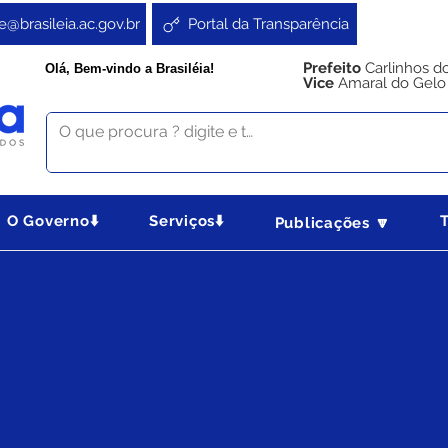
e@brasileia.ac.gov.br
Portal da Transparência
Prefeito
Carlinhos d
Olá, Bem-vindo a Brasiléia!
Vice
Amaral do Gelo
 Convocação N°038 - Profissional de Apoio - Z
O Governo⬇️
Serviços⬇️
Publicações 🔽
AÇÃO