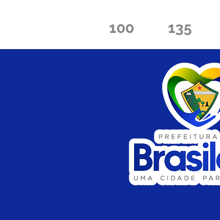
100
135