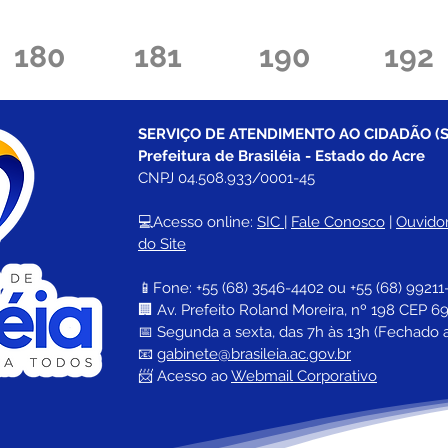
180
181
190
192
SERVIÇO DE ATENDIMENTO AO CIDADÃO (S
Prefeitura de Brasiléia - Estado do Acre
CNPJ 04.508.933/0001-45
💻Acesso online: 
SIC 
| 
Fale Conosco
 | 
Ouvidor
do Site
📱Fone: +55 (68) 
3546-4402 ou +55 (68) 99211
🏢 
Av. Prefeito Roland Moreira, nº 198 CEP 69
📅 Segunda a sexta, das 7h às 13h (Fechado 
📧 
gabinete@brasileia.ac.gov.br
📨 Acesso ao 
Webmail Corporativo