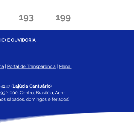
193
199
IC) E OUVIDORIA
ia
 |
Portal de Transparência
 | 
Mapa 
-4247 
(
Lajúcia Cantuário
)
932-000, Centro, Brasiléia, Acre
aos sábados, domingos e feriados)