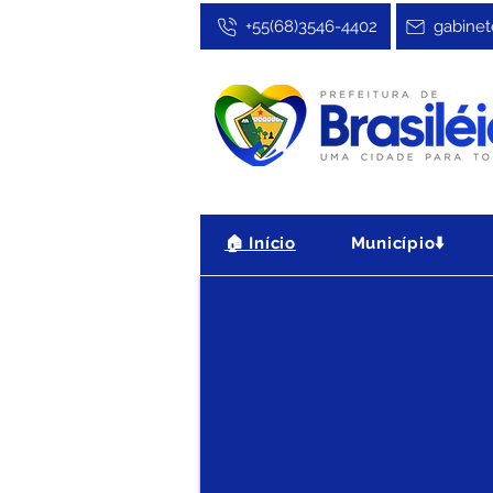
+55(68)3546-4402
gabinet
PSS N°001/2026 - Edital de
🏠 Início
Município⬇️
SECRETÁRIA MUNICIPAL DE EDUC