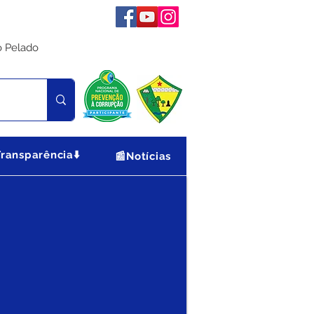
o Pelado
ona Urbana
Transparência⬇️
📰Notícias