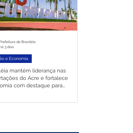
Prefeitura de Brasiléia
há 3 dias
ão e Economia
iléia mantém liderança nas
rtações do Acre e fortalece
omia com destaque para
anha e carne suína