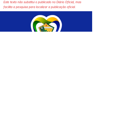
Este texto não substitui o publicado no Diário Oficial, mas
facilita a pesquisa para localizar a publicação oficial.
SERVIÇO DE ATENDIMENTO AO CIDADÃO 
(SIC) E OUVIDORIA
Prefeitura de Brasiléia - Estado do Acre
CNPJ 04.508.933/0001-45
💻Acesso online: 
SIC 
| 
Fale Conosco
 | 
Ouvidoria
 |
Portal de Transparência
 | 
Mapa 
do Site