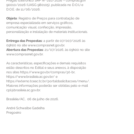
Pregão Eletrônico SRP Nº 010/2026 – compras.gov
90010/2026 (UASG 980105), publicada no D.O.U e
D.O.E. de 11/06/2026.
Objeto
: Registro de Preços para contratação de
empresa especializada em serviços gráficos,
comunicação visual, confecção, impressão,
personalização e instalação de materiais institucionais.
Entrega das Propostas:
a partir de 07/007/2026 às
09h00 no site
www.comprasnet.gov.br
.
Abertura das Propostas:
21/07/2026, às 09h00 no site
www.comprasnet.gov.br
.
As características, especificações e demais requisitos
estão descritos no Edital e seus anexos, à disposição
nos sites
https://www.gov.br/compras/pt-br,
https://www.brasileia.ac.gov.br/
e
https://externo.tceac.tc.br/portaldaslicitacoes/menu/.
Maiores informações poderão ser obtidas pelo e-mail
cpl@brasileia.ac.gov.br
.
Brasiléia/AC, 06 de julho de 2026.
André Schwalbe Gadelha
Pregoeiro