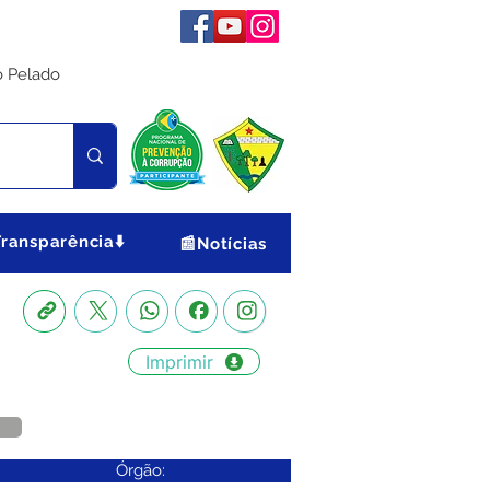
o Pelado
Transparência⬇️
📰Notícias
Imprimir
Órgão: