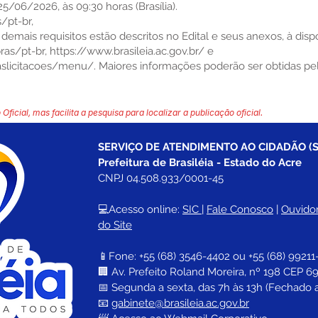
5/06/2026, às 09:30 horas (Brasília).
/pt-br,
e demais requisitos estão descritos no Edital e seus anexos, à disp
as/pt-br,
https://www.brasileia.ac.gov.br/
e
daslicitacoes/menu/.
Maiores informações poderão ser obtidas pe
 Oficial, mas facilita a pesquisa para localizar a publicação oficial.
SERVIÇO DE ATENDIMENTO AO CIDADÃO (S
Prefeitura de Brasiléia - Estado do Acre
CNPJ 04.508.933/0001-45
💻Acesso online: 
SIC 
| 
Fale Conosco
 | 
Ouvidor
do Site
📱Fone: +55 (68) 
3546-4402 ou +55 (68) 99211
🏢 
Av. Prefeito Roland Moreira, nº 198 CEP 69
📅 Segunda a sexta, das 7h às 13h (Fechado 
📧 
gabinete@brasileia.ac.gov.br