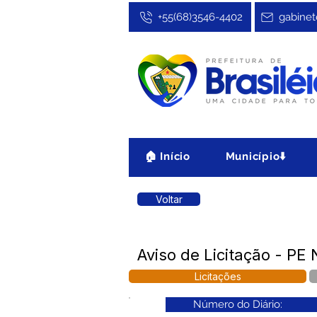
+55(68)3546-4402
gabinet
🏠 Início
Município⬇️
Voltar
Aviso de Licitação - PE
Licitações
Número do Diário: