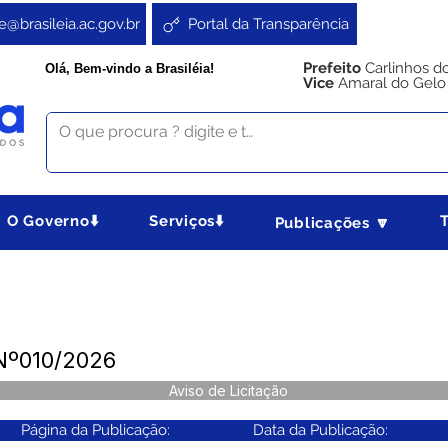
e@brasileia.ac.gov.br
Portal da Transparência
Prefeito
Carlinhos d
Olá, Bem-vindo a Brasiléia!
Vice
Amaral do Gelo
O Governo⬇️
Serviços⬇️
Publicações 🔽
 Nº010/2026
Aviso de Licitação
Página da Publicação:
Data da Publicação: