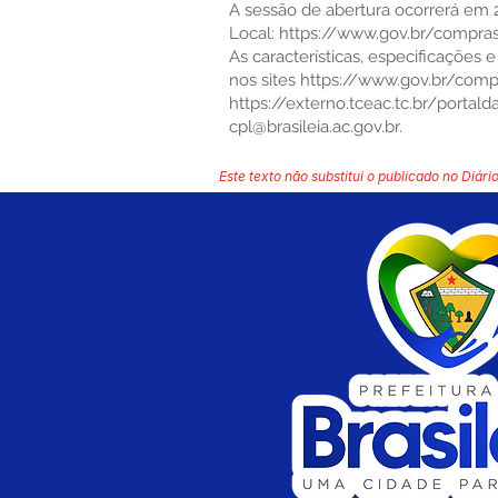
A sessão de abertura ocorrerá em 2
Local:
https://www.gov.br/compras
As características, especificações 
nos sites
https://www.gov.br/compr
https://externo.tceac.tc.br/portal
cpl@brasileia.ac.gov.br
.
Este texto não substitui o publicado no Diário