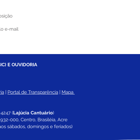
osição
lo e-mail
IC) E OUVIDORIA
ia
 |
Portal de Transparência
 | 
Mapa 
-4247 
(
Lajúcia Cantuário
)
932-000, Centro, Brasiléia, Acre
aos sábados, domingos e feriados)