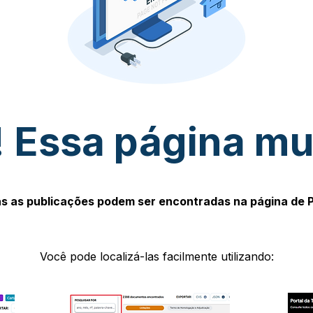
 Essa página m
s as publicações podem ser encontradas na página de 
Você pode localizá-las facilmente utilizando: