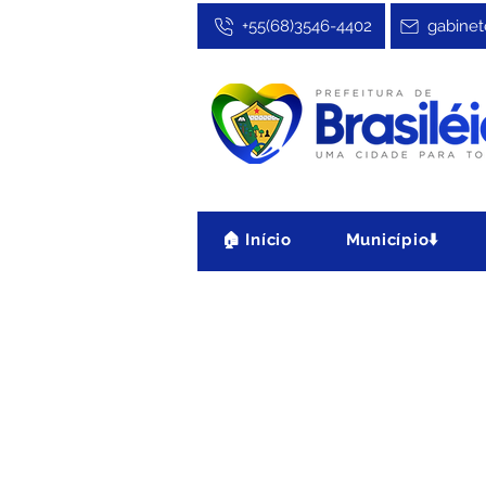
+55(68)3546-4402
gabinet
🏠 Início
Município⬇️