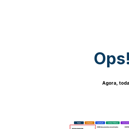
Ops!
Agora, toda