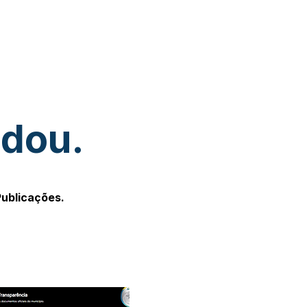
udou.
Publicações.