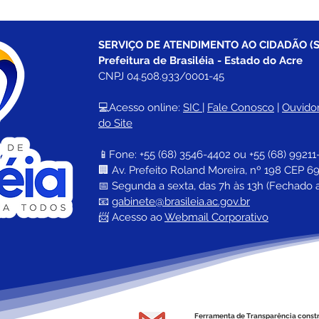
SERVIÇO DE ATENDIMENTO AO CIDADÃO (S
Prefeitura de Brasiléia - Estado do Acre
CNPJ 04.508.933/0001-45
💻Acesso online: 
SIC 
| 
Fale Conosco
 | 
Ouvidor
do Site
📱Fone: +55 (68) 
3546-4402 ou +55 (68) 99211
🏢 
Av. Prefeito Roland Moreira, nº 198 CEP 69
📅 Segunda a sexta, das 7h às 13h (Fechado 
📧 
gabinete@brasileia.ac.gov.br
📨 Acesso ao 
Webmail Corporativo
Ferramenta de Transparência const