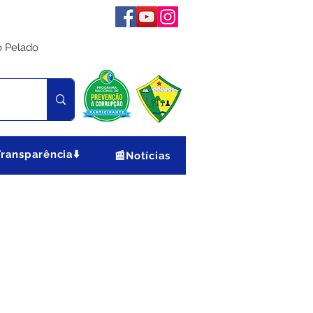
o Pelado
Transparência⬇️
📰Notícias