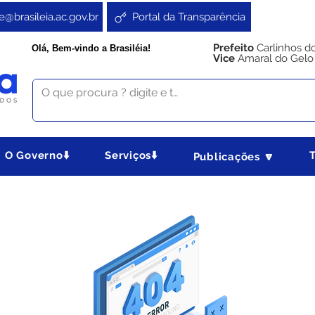
e@brasileia.ac.gov.br
Portal da Transparência
Prefeito
Carlinhos d
Olá, Bem-vindo a Brasiléia!
Vice
Amaral do Gelo
O Governo⬇️
Serviços⬇️
Publicações 🔽