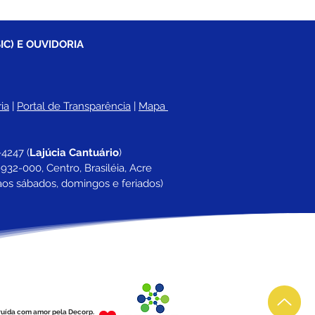
IC) E OUVIDORIA
ia
 |
Portal de Transparência
 | 
Mapa 
-4247 
(
Lajúcia Cantuário
)
932-000, Centro, Brasiléia, Acre
aos sábados, domingos e feriados)
ruída com amor pela Decorp.