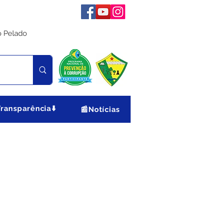
o Pelado
Transparência⬇️
📰Notícias