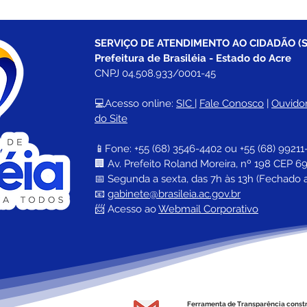
SERVIÇO DE ATENDIMENTO AO CIDADÃO (S
Prefeitura de Brasiléia - Estado do Acre
CNPJ 04.508.933/0001-45
💻Acesso online: 
SIC 
| 
Fale Conosco
 | 
Ouvidor
do Site
📱Fone: +55 (68) 
3546-4402 ou +55 (68) 99211
🏢 
Av. Prefeito Roland Moreira, nº 198 CEP 69
📅 Segunda a sexta, das 7h às 13h (Fechado 
📧 
gabinete@brasileia.ac.gov.br
📨 Acesso ao 
Webmail Corporativo
Ferramenta de Transparência const