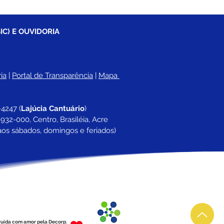
IC) E OUVIDORIA
ia
 |
Portal de Transparência
 | 
Mapa 
-4247 
(
Lajúcia Cantuário
)
932-000, Centro, Brasiléia, Acre
aos sábados, domingos e feriados)
ruída com amor pela Decorp.