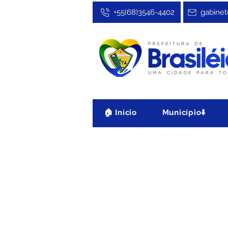
+55(68)3546-4402
gabinet
🏠 Início
Município⬇️