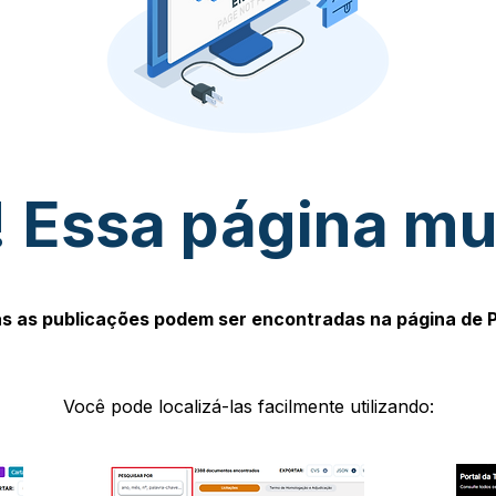
 Essa página m
s as publicações podem ser encontradas na página de 
Você pode localizá-las facilmente utilizando: