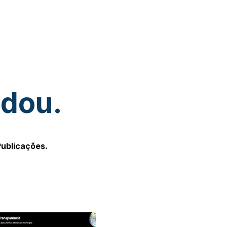
udou.
Publicações.