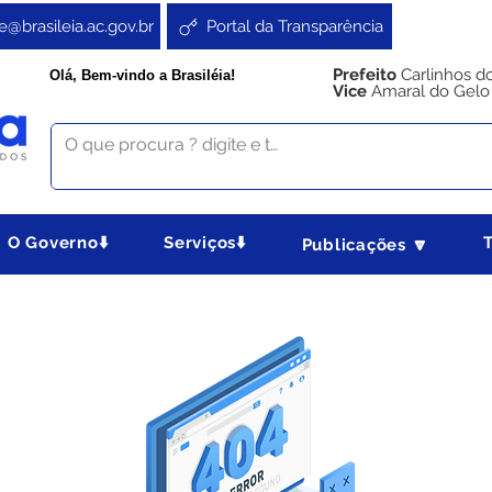
e@brasileia.ac.gov.br
Portal da Transparência
Prefeito
Carlinhos d
Olá, Bem-vindo a Brasiléia!
Vice
Amaral do Gelo
O Governo⬇️
Serviços⬇️
Publicações 🔽