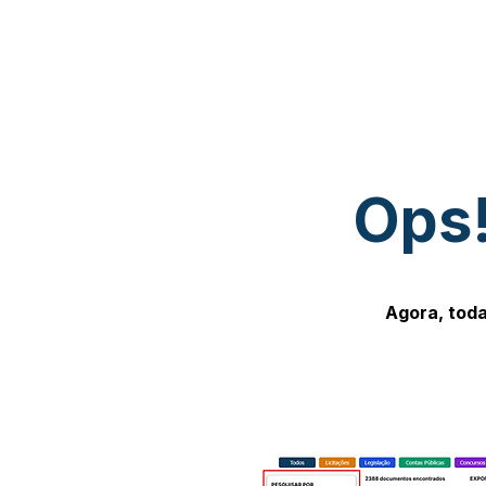
Ops!
Agora, toda