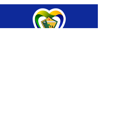
SERVIÇO DE ATENDIMENTO AO CIDADÃO 
(SIC) E OUVIDORIA
Prefeitura de Brasiléia - Estado do Acre
CNPJ 04.508.933/0001-45
💻Acesso online: 
SIC 
| 
Fale Conosco
 | 
Ouvidoria
 |
Portal de Transparência
 | 
Mapa 
do Site
📱Fone: +55 (68) 
3546-4402 ou +55 (68) 