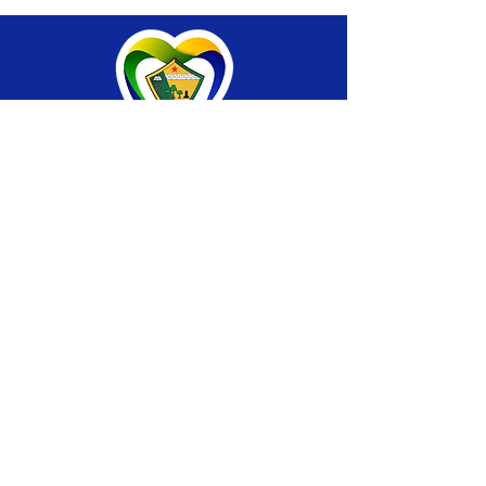
SERVIÇO DE ATENDIMENTO AO CIDADÃO 
(SIC) E OUVIDORIA
Prefeitura de Brasiléia - Estado do Acre
CNPJ 04.508.933/0001-45
💻Acesso online: 
SIC 
| 
Fale Conosco
 | 
Ouvidoria
 |
Portal de Transparência
 | 
Mapa 
do Site
📱Fone: +55 (68) 
3546-4402 ou +55 (68) 