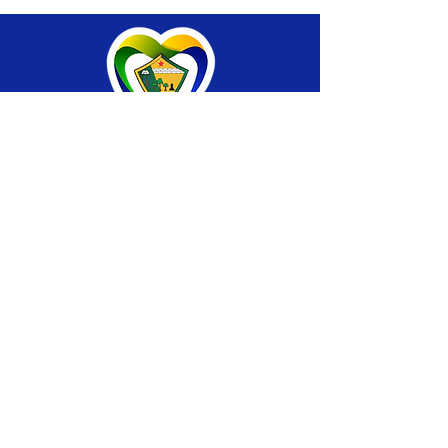
SERVIÇO DE ATENDIMENTO AO CIDADÃO 
(SIC) E OUVIDORIA
Prefeitura de Brasiléia - Estado do Acre
CNPJ 04.508.933/0001-45
💻Acesso online: 
SIC 
| 
Fale Conosco
 | 
Ouvidoria
 |
Portal de Transparência
 | 
Mapa 
do Site
📱Fone: +55 (68) 
3546-4402 ou +55 (68) 