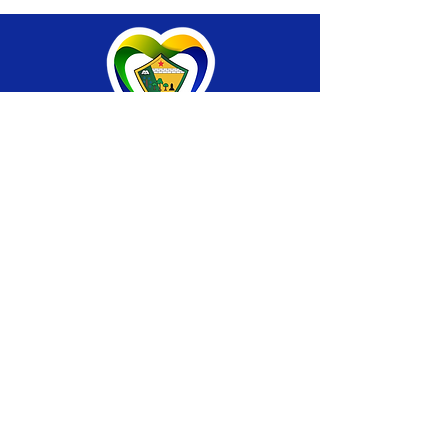
SERVIÇO DE ATENDIMENTO AO CIDADÃO 
(SIC) E OUVIDORIA
Prefeitura de Brasiléia - Estado do Acre
CNPJ 04.508.933/0001-45
💻Acesso online: 
SIC 
| 
Fale Conosco
 | 
Ouvidoria
 |
Portal de Transparência
 | 
Mapa 
do Site
📱Fone: +55 (68) 
3546-4402 ou +55 (68) 