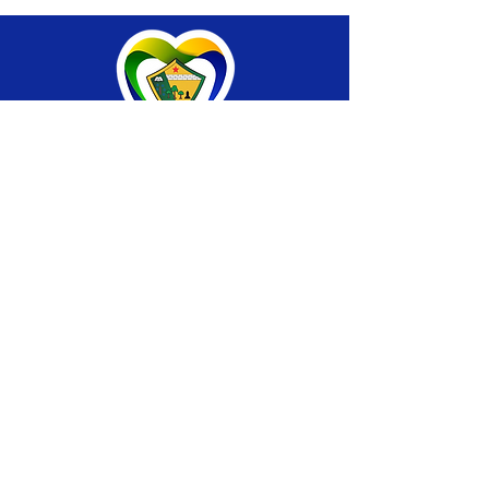
SERVIÇO DE ATENDIMENTO AO CIDADÃO 
(SIC) E OUVIDORIA
Prefeitura de Brasiléia - Estado do Acre
CNPJ 04.508.933/0001-45
💻Acesso online: 
SIC 
| 
Fale Conosco
 | 
Ouvidoria
 |
Portal de Transparência
 | 
Mapa 
do Site
📱Fone: +55 (68) 
3546-4402 ou +55 (68) 