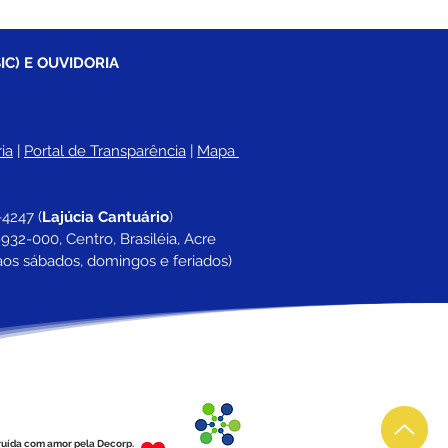
IC) E OUVIDORIA
ia
 |
Portal de Transparência
 | 
Mapa 
-4247 
(
Lajúcia Cantuário
)
932-000, Centro, Brasiléia, Acre
aos sábados, domingos e feriados)
ruída com amor pela Decorp.