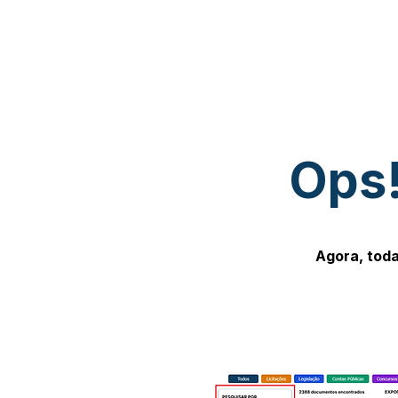
Ops!
Agora, toda