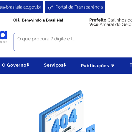
e@brasileia.ac.gov.br
Portal da Transparência
Prefeito
Carlinhos d
Olá, Bem-vindo a Brasiléia!
Vice
Amaral do Gelo
O Governo⬇️
Serviços⬇️
Publicações 🔽