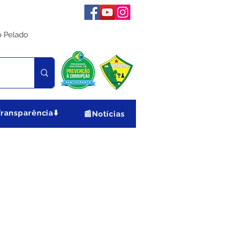
o Pelado
Transparência⬇️
📰Notícias