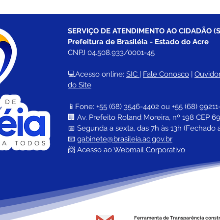
SERVIÇO DE ATENDIMENTO AO CIDADÃO (S
Prefeitura de Brasiléia - Estado do Acre
CNPJ 04.508.933/0001-45
💻Acesso online: 
SIC 
| 
Fale Conosco
 | 
Ouvidor
do Site
📱Fone: +55 (68) 
3546-4402 ou +55 (68) 99211
🏢 
Av. Prefeito Roland Moreira, nº 198 CEP 69
📅 Segunda a sexta, das 7h às 13h (Fechado 
📧 
gabinete@brasileia.ac.gov.br
📨 Acesso ao 
Webmail Corporativo
Ferramenta de Transparência const