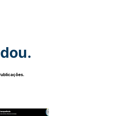
udou.
Publicações.