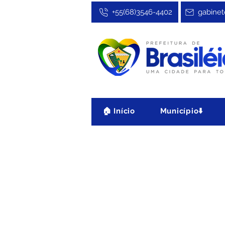
+55(68)3546-4402
gabinet
🏠 Início
Município⬇️