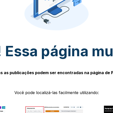
 Essa página m
s as publicações podem ser encontradas na página de 
Você pode localizá-las facilmente utilizando: