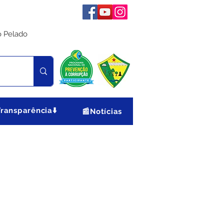
o Pelado
Transparência⬇️
📰Notícias