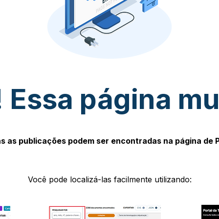
 Essa página m
s as publicações podem ser encontradas na página de 
Você pode localizá-las facilmente utilizando: