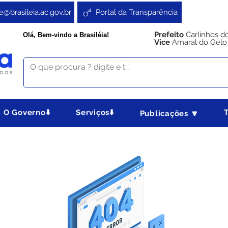
e@brasileia.ac.gov.br
Portal da Transparência
Prefeito
Carlinhos d
Olá, Bem-vindo a Brasiléia!
Vice
Amaral do Gelo
O Governo⬇️
Serviços⬇️
Publicações 🔽