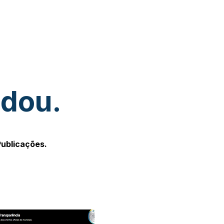
udou.
Publicações.