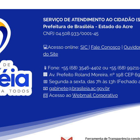
SERVIÇO DE ATENDIMENTO AO CIDADÃO (S
Prefeitura de Brasiléia - Estado do Acre
CNPJ 04.508.933/0001-45
💻Acesso online: 
SIC 
| 
Fale Conosco
 | 
Ouvidor
do Site
📱Fone: +55 (68) 
3546-4402 ou +55 (68) 99211
🏢 
Av. Prefeito Roland Moreira, nº 198 CEP 69
📅 Segunda a sexta, das 7h às 13h (Fechado 
📧 
gabinete@brasileia.ac.gov.br
📨 Acesso ao 
Webmail Corporativo
Ferramenta de Transparência const