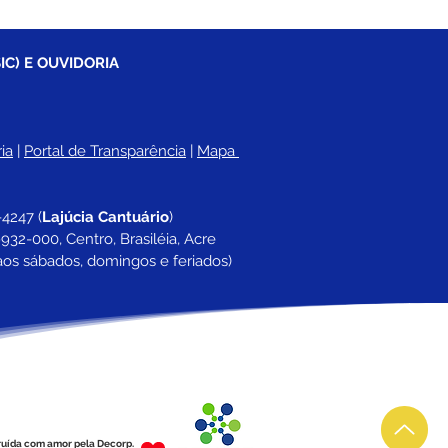
IC) E OUVIDORIA
ia
 |
Portal de Transparência
 | 
Mapa 
-4247 
(
Lajúcia Cantuário
)
932-000, Centro, Brasiléia, Acre
aos sábados, domingos e feriados)
ruída com amor pela Decorp.