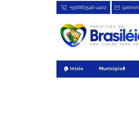
+55(68)3546-4402
gabinet
🏠 Início
Município⬇️