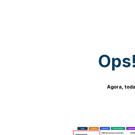
Ops!
Agora, toda