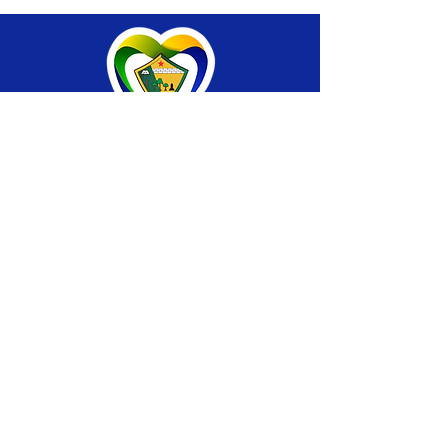
SERVIÇO DE ATENDIMENTO AO CIDADÃO 
(SIC) E OUVIDORIA
Prefeitura de Brasiléia - Estado do Acre
CNPJ 04.508.933/0001-45
💻Acesso online: 
SIC 
| 
Fale Conosco
 | 
Ouvidoria
 |
Portal de Transparência
 | 
Mapa 
do Site
📱Fone: +55 (68) 
3546-4402 ou +55 (68) 