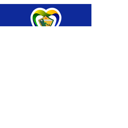
SERVIÇO DE ATENDIMENTO AO CIDADÃO 
(SIC) E OUVIDORIA
Prefeitura de Brasiléia - Estado do Acre
CNPJ 04.508.933/0001-45
💻Acesso online: 
SIC 
| 
Fale Conosco
 | 
Ouvidoria
 |
Portal de Transparência
 | 
Mapa 
do Site
📱Fone: +55 (68) 
3546-4402 ou +55 (68) 