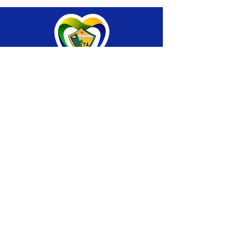
SERVIÇO DE ATENDIMENTO AO CIDADÃO 
(SIC) E OUVIDORIA
Prefeitura de Brasiléia - Estado do Acre
CNPJ 04.508.933/0001-45
💻Acesso online: 
SIC 
| 
Fale Conosco
 | 
Ouvidoria
 |
Portal de Transparência
 | 
Mapa 
do Site
📱Fone: +55 (68) 
3546-4402 ou +55 (68) 