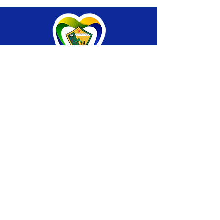
SERVIÇO DE ATENDIMENTO AO CIDADÃO 
(SIC) E OUVIDORIA
Prefeitura de Brasiléia - Estado do Acre
CNPJ 04.508.933/0001-45
💻Acesso online: 
SIC 
| 
Fale Conosco
 | 
Ouvidoria
 |
Portal de Transparência
 | 
Mapa 
do Site
📱Fone: +55 (68) 
3546-4402 ou +55 (68) 