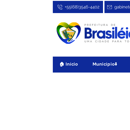
+55(68)3546-4402
gabinet
🏠 Início
Município⬇️