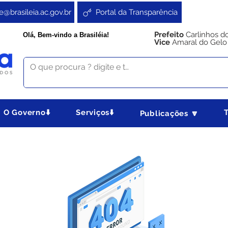
e@brasileia.ac.gov.br
Portal da Transparência
Prefeito
Carlinhos d
Olá, Bem-vindo a Brasiléia!
Vice
Amaral do Gelo
O Governo⬇️
Serviços⬇️
Publicações 🔽