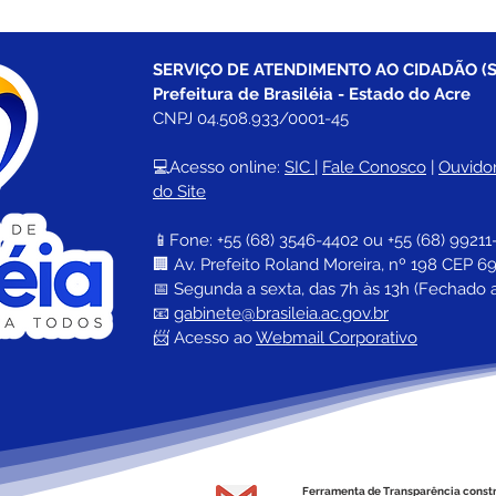
SERVIÇO DE ATENDIMENTO AO CIDADÃO (S
Prefeitura de Brasiléia - Estado do Acre
CNPJ 04.508.933/0001-45
💻Acesso online: 
SIC 
| 
Fale Conosco
 | 
Ouvidor
do Site
📱Fone: +55 (68) 
3546-4402 ou +55 (68) 99211
🏢 
Av. Prefeito Roland Moreira, nº 198 CEP 69
📅 Segunda a sexta, das 7h às 13h (Fechado 
📧 
gabinete@brasileia.ac.gov.br
📨 Acesso ao 
Webmail Corporativo
Ferramenta de Transparência const