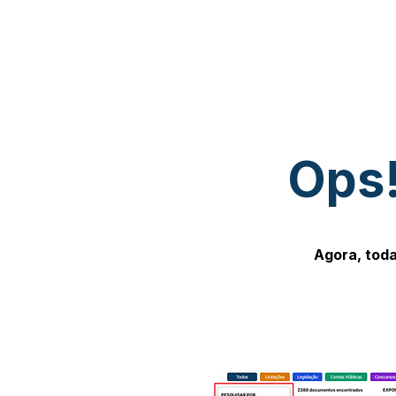
Ops!
Agora, toda