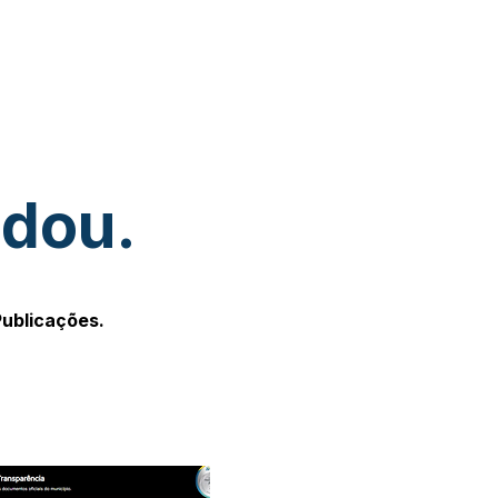
udou.
Publicações.