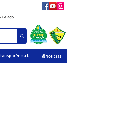
o Pelado
Transparência⬇️
📰Notícias