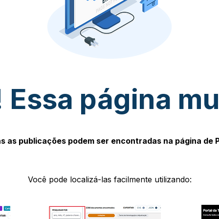
 Essa página m
s as publicações podem ser encontradas na página de 
Você pode localizá-las facilmente utilizando: