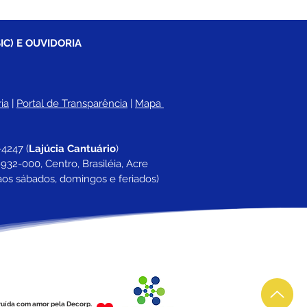
IC) E OUVIDORIA
ia
 |
Portal de Transparência
 | 
Mapa 
-4247 
(
Lajúcia Cantuário
)
932-000, Centro, Brasiléia, Acre
aos sábados, domingos e feriados)
ruída com amor pela Decorp.