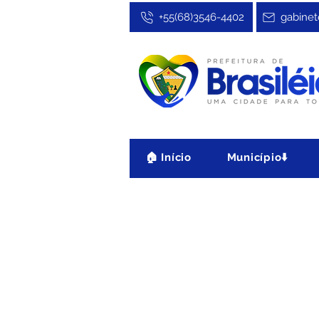
+55(68)3546-4402
gabinet
🏠 Início
Município⬇️