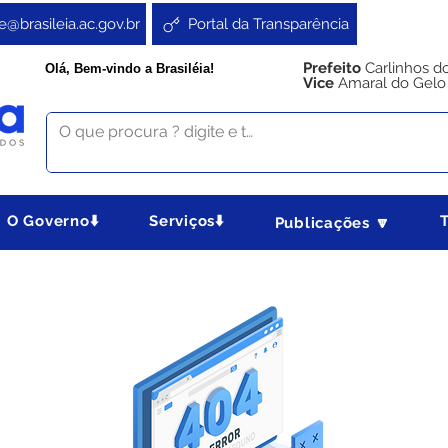
e@brasileia.ac.gov.br
Portal da Transparência
Prefeito
Carlinhos d
Olá, Bem-vindo a Brasiléia!
Vice
Amaral do Gelo
O Governo⬇️
Serviços⬇️
Publicações 🔽