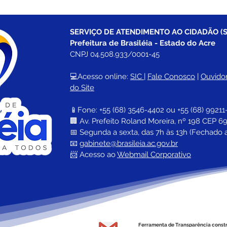
SERVIÇO DE ATENDIMENTO AO CIDADÃO (S
Prefeitura de Brasiléia - Estado do Acre
CNPJ 04.508.933/0001-45
💻Acesso online: 
SIC 
| 
Fale Conosco
 | 
Ouvidor
do Site
📱Fone: +55 (68) 
3546-4402 ou +55 (68) 99211
🏢 
Av. Prefeito Roland Moreira, nº 198 CEP 69
📅 Segunda a sexta, das 7h às 13h (Fechado 
📧 
gabinete@brasileia.ac.gov.br
📨 Acesso ao 
Webmail Corporativo
Ferramenta de Transparência const