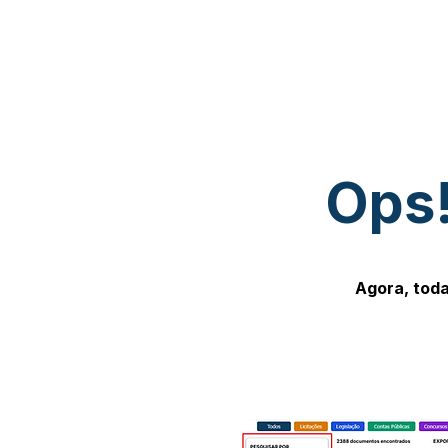
Ops!
Agora, toda