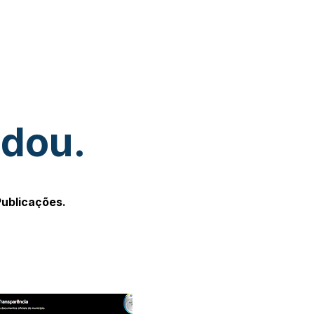
udou.
Publicações.