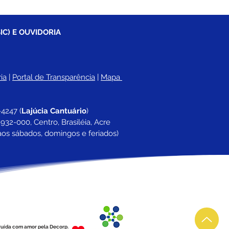
IC) E OUVIDORIA
ia
 |
Portal de Transparência
 | 
Mapa 
-4247 
(
Lajúcia Cantuário
)
932-000, Centro, Brasiléia, Acre
aos sábados, domingos e feriados)
ruída com amor pela Decorp.