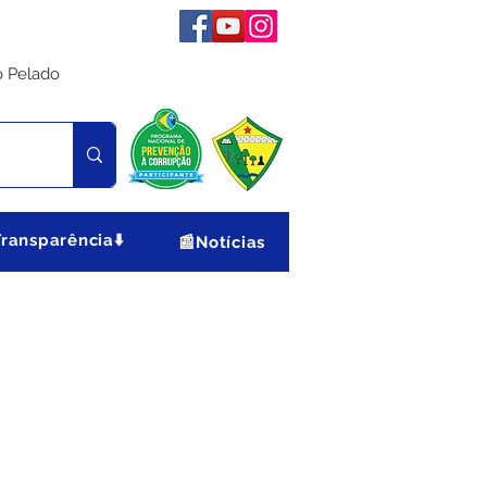
o Pelado
Transparência⬇️
📰Notícias