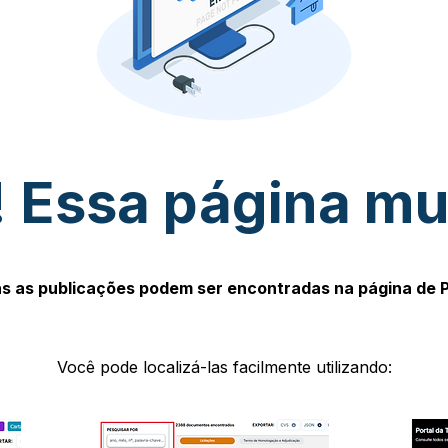
 Essa página m
s as publicações podem ser encontradas na página de 
Você pode localizá-las facilmente utilizando: