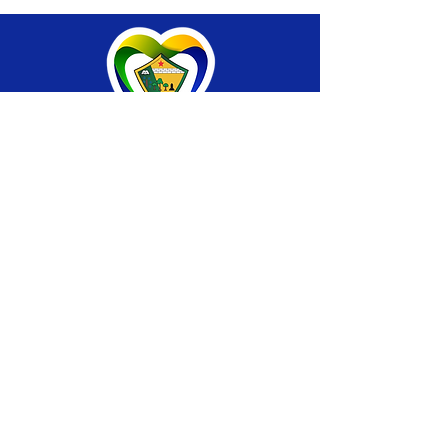
SERVIÇO DE ATENDIMENTO AO CIDADÃO 
(SIC) E OUVIDORIA
Prefeitura de Brasiléia - Estado do Acre
CNPJ 04.508.933/0001-45
💻Acesso online: 
SIC 
| 
Fale Conosco
 | 
Ouvidoria
 |
Portal de Transparência
 | 
Mapa 
do Site
📱Fone: +55 (68) 
3546-4402 ou +55 (68) 