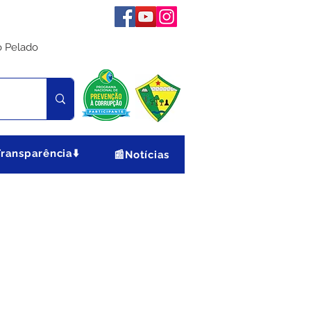
o Pelado
Transparência⬇️
📰Notícias