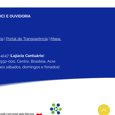
IC) E OUVIDORIA
ia
 |
Portal de Transparência
 | 
Mapa 
-4247 
(
Lajúcia Cantuário
)
932-000, Centro, Brasiléia, Acre
aos sábados, domingos e feriados)
ruída com amor pela Decorp.