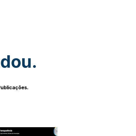
udou.
Publicações.