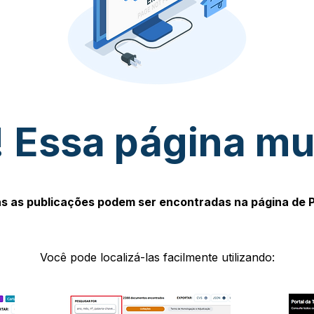
 Essa página m
s as publicações podem ser encontradas na página de 
Você pode localizá-las facilmente utilizando: