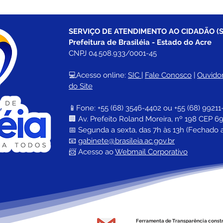
SERVIÇO DE ATENDIMENTO AO CIDADÃO (S
Prefeitura de Brasiléia - Estado do Acre
CNPJ 04.508.933/0001-45
💻Acesso online: 
SIC 
| 
Fale Conosco
 | 
Ouvidor
do Site
📱Fone: +55 (68) 
3546-4402 ou +55 (68) 99211
🏢 
Av. Prefeito Roland Moreira, nº 198 CEP 69
📅 Segunda a sexta, das 7h às 13h (Fechado 
📧 
gabinete@brasileia.ac.gov.br
📨 Acesso ao 
Webmail Corporativo
Ferramenta de Transparência const