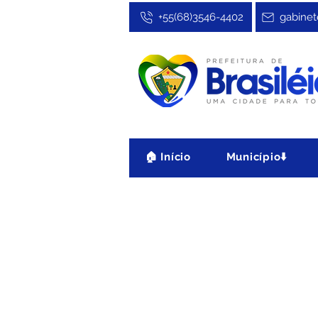
+55(68)3546-4402
gabinet
🏠 Início
Município⬇️