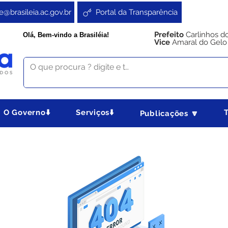
e@brasileia.ac.gov.br
Portal da Transparência
Prefeito
Carlinhos d
Olá, Bem-vindo a Brasiléia!
Vice
Amaral do Gelo
O Governo⬇️
Serviços⬇️
Publicações 🔽