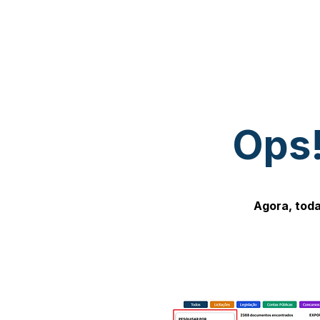
Ops!
Agora, toda