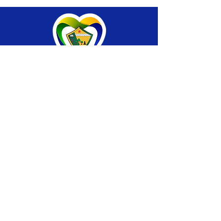
SERVIÇO DE ATENDIMENTO AO CIDADÃO 
(SIC) E OUVIDORIA
Prefeitura de Brasiléia - Estado do Acre
CNPJ 04.508.933/0001-45
💻Acesso online: 
SIC 
| 
Fale Conosco
 | 
Ouvidoria
 |
Portal de Transparência
 | 
Mapa 
do Site
📱Fone: +55 (68) 
3546-4402 ou +55 (68) 