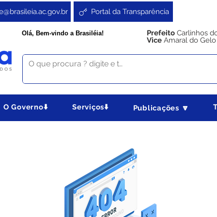
e@brasileia.ac.gov.br
Portal da Transparência
Prefeito
Carlinhos d
Olá, Bem-vindo a Brasiléia!
Vice
Amaral do Gelo
O Governo⬇️
Serviços⬇️
Publicações 🔽