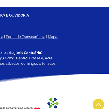
IC) E OUVIDORIA
ia
 |
Portal de Transparência
 | 
Mapa 
-4247 
(
Lajúcia Cantuário
)
932-000, Centro, Brasiléia, Acre
aos sábados, domingos e feriados)
ruída com amor pela Decorp.