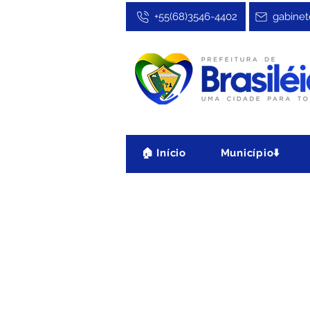
+55(68)3546-4402
gabinet
🏠 Início
Município⬇️