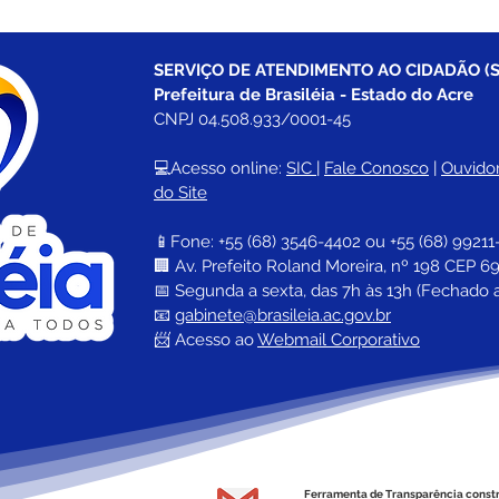
SERVIÇO DE ATENDIMENTO AO CIDADÃO (S
Prefeitura de Brasiléia - Estado do Acre
CNPJ 04.508.933/0001-45
💻Acesso online: 
SIC 
| 
Fale Conosco
 | 
Ouvidor
do Site
📱Fone: +55 (68) 
3546-4402 ou +55 (68) 99211
🏢 
Av. Prefeito Roland Moreira, nº 198 CEP 69
📅 Segunda a sexta, das 7h às 13h (Fechado 
📧 
gabinete@brasileia.ac.gov.br
📨 Acesso ao 
Webmail Corporativo
Ferramenta de Transparência const