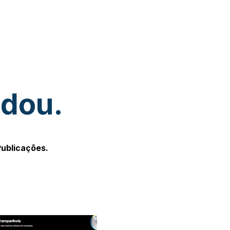
udou.
Publicações.