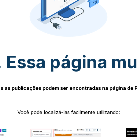
 Essa página m
s as publicações podem ser encontradas na página de 
Você pode localizá-las facilmente utilizando: