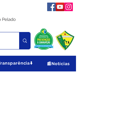
o Pelado
Transparência⬇️
📰Notícias