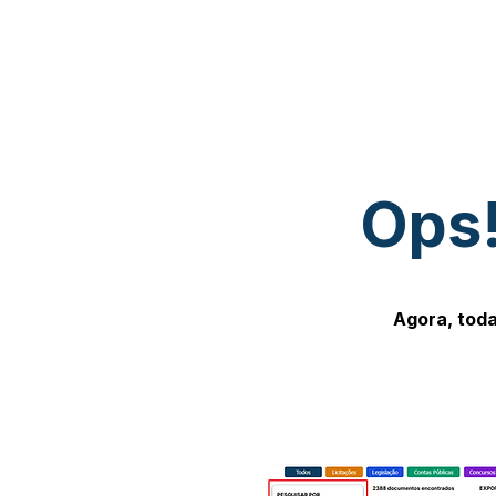
Ops!
Agora, toda