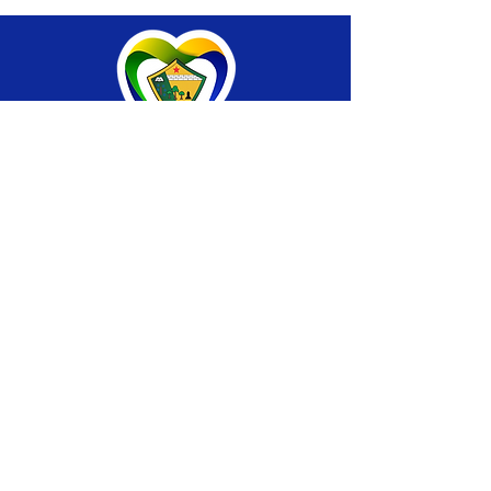
SERVIÇO DE ATENDIMENTO AO CIDADÃO 
(SIC) E OUVIDORIA
Prefeitura de Brasiléia - Estado do Acre
CNPJ 04.508.933/0001-45
💻Acesso online: 
SIC 
| 
Fale Conosco
 | 
Ouvidoria
 |
Portal de Transparência
 | 
Mapa 
do Site
📱Fone: +55 (68) 
3546-4402 ou +55 (68) 