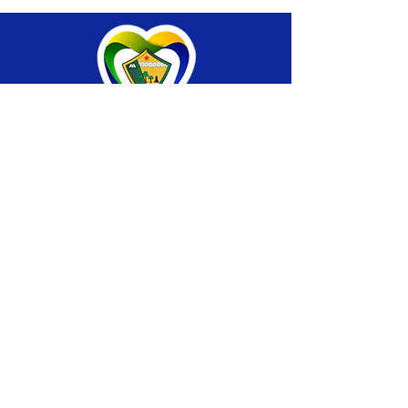
SERVIÇO DE ATENDIMENTO AO CIDADÃO 
(SIC) E OUVIDORIA
Prefeitura de Brasiléia - Estado do Acre
CNPJ 04.508.933/0001-45
💻Acesso online: 
SIC 
| 
Fale Conosco
 | 
Ouvidoria
 |
Portal de Transparência
 | 
Mapa 
do Site
📱Fone: +55 (68) 
3546-4402 ou +55 (68) 